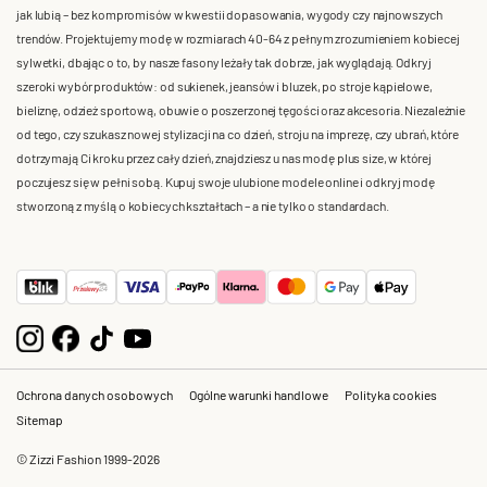
jak lubią – bez kompromisów w kwestii dopasowania, wygody czy najnowszych
trendów. Projektujemy modę w rozmiarach 40-64 z pełnym zrozumieniem kobiecej
sylwetki, dbając o to, by nasze fasony leżały tak dobrze, jak wyglądają. Odkryj
szeroki wybór produktów: od sukienek, jeansów i bluzek, po stroje kąpielowe,
bieliznę, odzież sportową, obuwie o poszerzonej tęgości oraz akcesoria. Niezależnie
od tego, czy szukasz nowej stylizacji na co dzień, stroju na imprezę, czy ubrań, które
dotrzymają Ci kroku przez cały dzień, znajdziesz u nas modę plus size, w której
poczujesz się w pełni sobą. Kupuj swoje ulubione modele online i odkryj modę
stworzoną z myślą o kobiecych kształtach – a nie tylko o standardach.
Ochrona danych osobowych
Ogólne warunki handlowe
Polityka cookies
Sitemap
© Zizzi Fashion 1999-2026