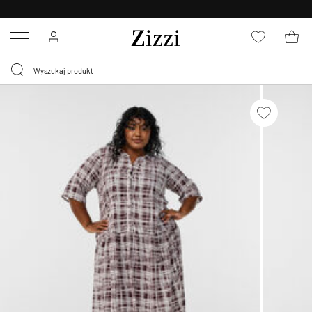
BEZPŁATNA
DOSTAWA OD 59 ZŁ *
Menu