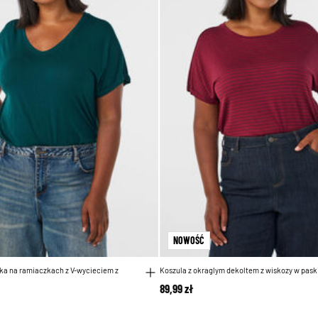
NOWOŚĆ
a na ramiaczkach z V-wycieciem z
Koszula z okraglym dekoltem z wiskozy w pask
89,99 zł