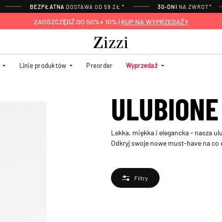
BEZPŁATNA
DOSTAWA OD 59 ZŁ *
30-DNI
NA ZWROT*
ZAOSZCZĘDŹ DO 50%+ 10% |
KUP NA WYPRZEDAŻY
Linie produktów
Preorder
Wyprzedaż
ULUBIONE
Lekka, miękka i elegancka - nasza ul
Odkryj swoje nowe must-have na co d
Filtry