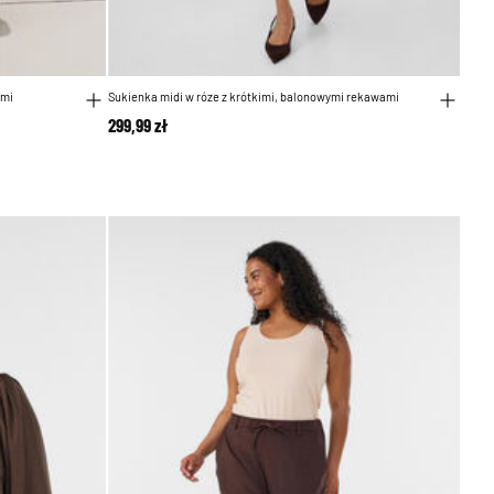
ymi
Sukienka midi w róze z krótkimi, balonowymi rekawami
299,99 zł