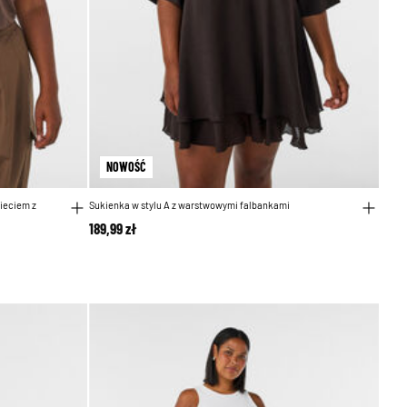
NOWOŚĆ
ieciem z
Sukienka w stylu A z warstwowymi falbankami
189,99 zł