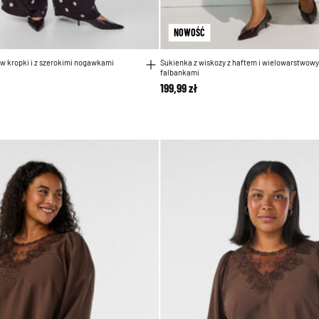
NOWOŚĆ
w kropki i z szerokimi nogawkami
Sukienka z wiskozy z haftem i wielowarstwow
falbankami
199,99 zł