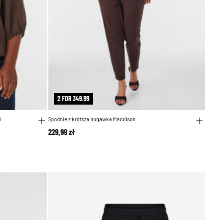
2 FOR 349.99
i
Spodnie z krótsza nogawka Maddison
229,99 zł