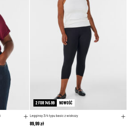
2 FOR 145.99
NOWOŚĆ
i
Legginsy 3/4 typu basic z wiskozy
89,99 zł