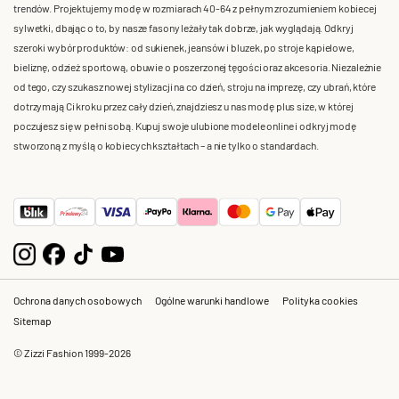
trendów. Projektujemy modę w rozmiarach 40-64 z pełnym zrozumieniem kobiecej
sylwetki, dbając o to, by nasze fasony leżały tak dobrze, jak wyglądają. Odkryj
szeroki wybór produktów: od sukienek, jeansów i bluzek, po stroje kąpielowe,
bieliznę, odzież sportową, obuwie o poszerzonej tęgości oraz akcesoria. Niezależnie
od tego, czy szukasz nowej stylizacji na co dzień, stroju na imprezę, czy ubrań, które
dotrzymają Ci kroku przez cały dzień, znajdziesz u nas modę plus size, w której
poczujesz się w pełni sobą. Kupuj swoje ulubione modele online i odkryj modę
stworzoną z myślą o kobiecych kształtach – a nie tylko o standardach.
Ochrona danych osobowych
Ogólne warunki handlowe
Polityka cookies
Sitemap
© Zizzi Fashion 1999-2026