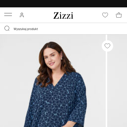
BEZPŁATNA
DOSTAWA OD 59 ZŁ *
Menu