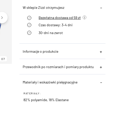
W sklepie Zizzi otrzymujesz
Bezpłatna dostawa od 59 zł
Czas dostawy: 3–4 dni
30-dni na zwrot
Informacje o produkcie
07
06
07
Przewodnik po rozmiarach i pomiary produktu
Materiały i wskazówki pielęgnacyjne
MATERIAŁY:
82% polyamide, 18% Elastane