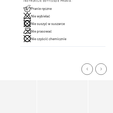
INSTRUKCJE DOTYCZĄCE PRANIA:
Pranie ręczne
Nie wybielać
Nie suszyć w suszarce
Nie prasować
Nie czyścić chemicznie