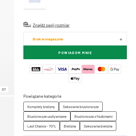
Znajdź swój rozmiar
Brak w magazynie
POWIADOM MNIE
07
Powiązane kategorie
Komplety bielizny
Seksowne biustonosze
Biustonosze usztywniane
Biustonosze z fiszbinami
Last Chance - 70%
Bielizna
Seksowna bielizna