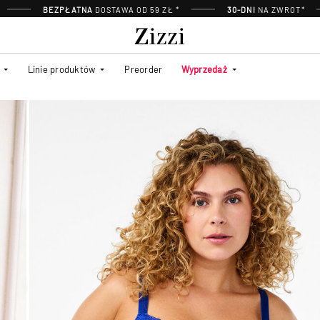
BEZPŁATNA
DOSTAWA OD 59 ZŁ *
30-DNI
NA ZWROT*
Linie produktów
Preorder
Wyprzedaż