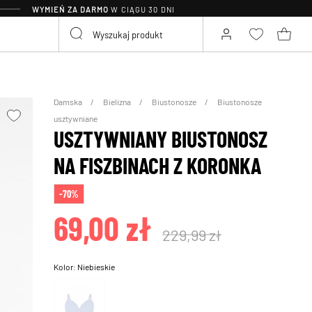
WYMIEŃ ZA DARMO
W CIĄGU 30 DNI
Damska
Bielizna
Biustonosze
Biustonosze
usztywniane
USZTYWNIANY BIUSTONOSZ
NA FISZBINACH Z KORONKA
-70%
69,00 zł
229,99 zł
Kolor:
Niebieskie