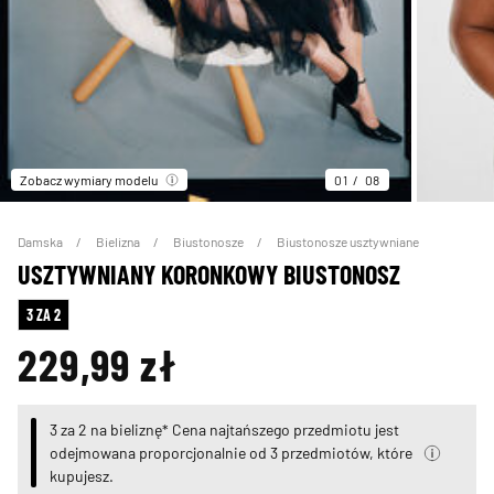
Zobacz wymiary modelu
01
08
Damska
Bielizna
Biustonosze
Biustonosze usztywniane
USZTYWNIANY KORONKOWY BIUSTONOSZ
3 ZA 2
229,99 zł
3 za 2 na bieliznę* Cena najtańszego przedmiotu jest
odejmowana proporcjonalnie od 3 przedmiotów, które
kupujesz.