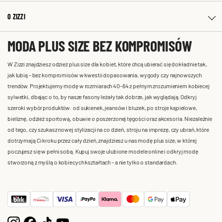
O ZIZZI
MODA PLUS SIZE BEZ KOMPROMISÓW
W Zizzi znajdziesz odzież plus size dla kobiet, które chcą ubierać się dokładnie tak,
jak lubią – bez kompromisów w kwestii dopasowania, wygody czy najnowszych
trendów. Projektujemy modę w rozmiarach 40-64 z pełnym zrozumieniem kobiecej
sylwetki, dbając o to, by nasze fasony leżały tak dobrze, jak wyglądają. Odkryj
szeroki wybór produktów: od sukienek, jeansów i bluzek, po stroje kąpielowe,
bieliznę, odzież sportową, obuwie o poszerzonej tęgości oraz akcesoria. Niezależnie
od tego, czy szukasz nowej stylizacji na co dzień, stroju na imprezę, czy ubrań, które
dotrzymają Ci kroku przez cały dzień, znajdziesz u nas modę plus size, w której
poczujesz się w pełni sobą. Kupuj swoje ulubione modele online i odkryj modę
stworzoną z myślą o kobiecych kształtach – a nie tylko o standardach.