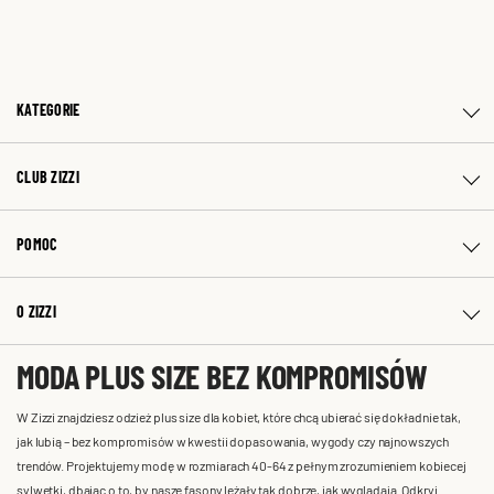
KATEGORIE
CLUB ZIZZI
POMOC
O ZIZZI
MODA PLUS SIZE BEZ KOMPROMISÓW
W Zizzi znajdziesz odzież plus size dla kobiet, które chcą ubierać się dokładnie tak,
jak lubią – bez kompromisów w kwestii dopasowania, wygody czy najnowszych
trendów. Projektujemy modę w rozmiarach 40-64 z pełnym zrozumieniem kobiecej
sylwetki, dbając o to, by nasze fasony leżały tak dobrze, jak wyglądają. Odkryj