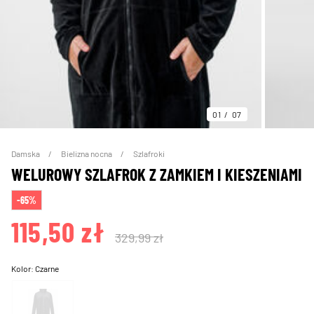
01
07
Damska
Bielizna nocna
Szlafroki
WELUROWY SZLAFROK Z ZAMKIEM I KIESZENIAMI
-65%
115,50 zł
329,99 zł
Kolor:
Czarne