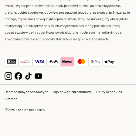
szeroki wybór produktów: od sukienek, jeansów i bluzek, po stroje kąpielowe,
bieliznę, odzież sportową, obuwie o poszerzonej tęgości oraz akcesoria. Niezależnie
od tego, czy szukasz nowej stylizacji na co dzień, stroju na imprezę, czy ubrań, które
dotrzymają Ci kroku przez cały dzień, znajdziesz u nas modę plus size, w której
poczujesz się w pełni sobą. Kupuj swoje ulubione modele online i odkryj modę
stworzoną z myślą o kobiecych kształtach – a nie tylko o standardach.
Ochrona danych osobowych
Ogólne warunki handlowe
Polityka cookies
Sitemap
© Zizzi Fashion 1999-2026