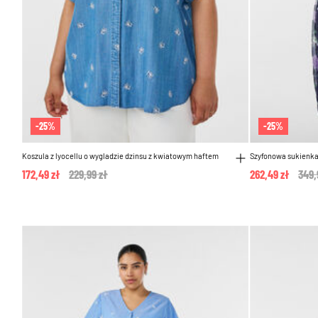
-25%
-25%
Koszula z lyocellu o wygladzie dzinsu z kwiatowym haftem
Szyfonowa sukienk
172,49 zł
Price reduced from
229,99 zł
to
262,49 zł
Pric
349,