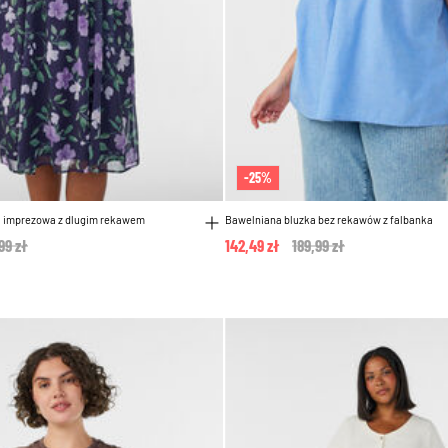
-25%
a imprezowa z dlugim rekawem
Bawelniana bluzka bez rekawów z falbanka
e reduced from
99 zł
to
142,49 zł
Price reduced from
189,99 zł
to