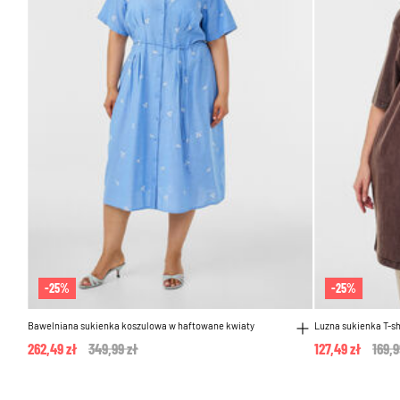
-25%
-25%
Bawelniana sukienka koszulowa w haftowane kwiaty
Luzna sukienka T-sh
262,49 zł
Price reduced from
349,99 zł
to
127,49 zł
Pric
169,9