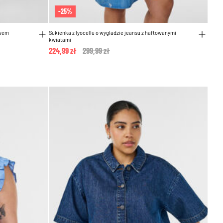
-25%
awem
Sukienka z lyocellu o wygladzie jeansu z haftowanymi
kwiatami
224,99 zł
Price reduced from
299,99 zł
to