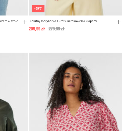
-25%
oltem w szpic
Blekitny marynarka z krótkim rekawem i klapami
209,99 zł
Price reduced from
279,99 zł
to