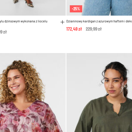
-25%
ylu dzinsowym wykonana z liocelu
Dzianinowy kardigan z azurowym haftem i dek
172,49 zł
Price reduced from
229,99 zł
to
e reduced from
9 zł
to