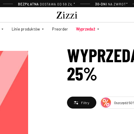
BEZPŁATNA
DOSTAWA OD 59 ZŁ *
30-DNI
NA ZWROT*
Linie produktów
Preorder
Wyprzedaż
WYPRZEDA
25%
Oszczędź 50
Filtry