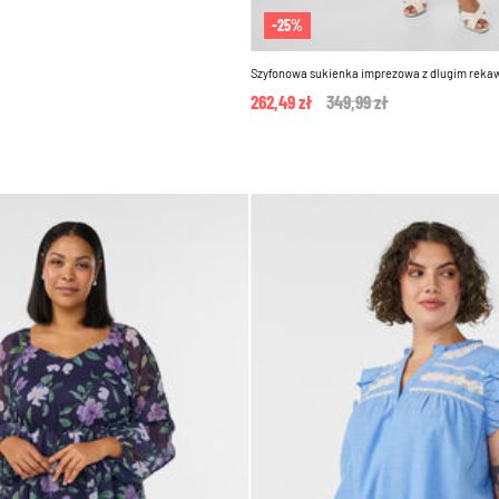
-25%
Szyfonowa sukienka imprezowa z dlugim rek
262,49 zł
Price reduced from
349,99 zł
to