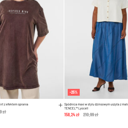
-25%
irt z efektem sprania
Spódnica maxi w stylu dzinsowym uszyta z mat
TENCEL™ Lyocell
e reduced from
9 zł
to
158,24 zł
Price reduced from
210,99 zł
to