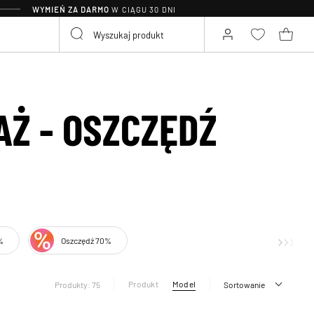
WYMIEŃ ZA DARMO
W CIĄGU 30 DNI
Ż - OSZCZĘDŹ
%
Oszczędź 70%
Produkt
Model
Produkty: 75
Sortowanie