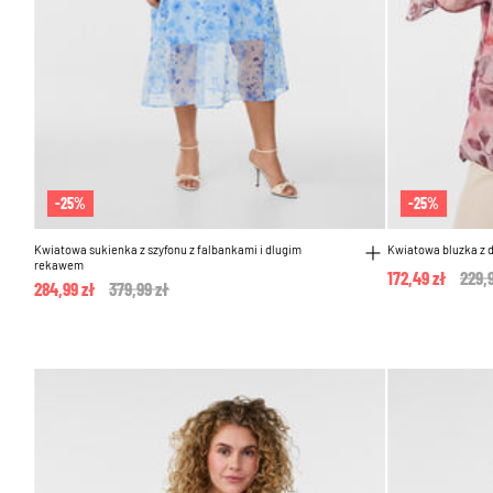
-25%
-25%
Kwiatowa sukienka z szyfonu z falbankami i dlugim
Kwiatowa bluzka z d
rekawem
172,49 zł
Pric
229,
284,99 zł
Price reduced from
379,99 zł
to