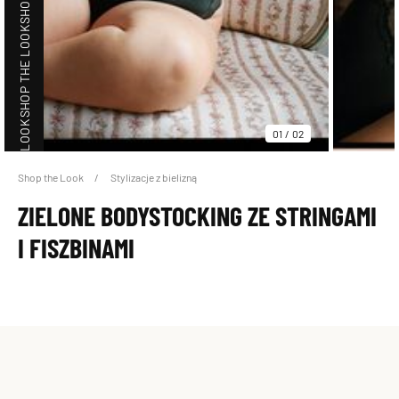
SHOP THE LOOK
SHOP THE LOOK
01
/
02
Shop the Look
Stylizacje z bielizną
ZIELONE BODYSTOCKING ZE STRINGAMI
SHOP THE LOOK
I FISZBINAMI
SHOP THE LOOK