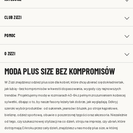
CLUB ZIZZI
POMOC
O ZIZZI
MODA PLUS SIZE BEZ KOMPROMISÓW
W Zizzi znajdziesz odzież plus size dla kobiet, które chcą ubierać się dokładnie tak,
jak lubią – bez kompromisów w kwestii dopasowania, wygody czy najnowszych
trendów. Projektujemy modę w rozmiarach 40-64 z pełnym zrozumieniem kobiecej
sylwetki, dbając o to, by nasze fasony leżały tak dobrze, jak wyglądają. Odkryj
szeroki wybór produktów: od sukienek, jeansów i bluzek, po stroje kąpielowe,
bieliznę, odzież sportową, obuwie o poszerzonej tęgości oraz akcesoria. Niezależnie
od tego, czy szukasz nowej stylizacji na co dzień, stroju na imprezę, czy ubrań, które
dotrzymają Ci kroku przez cały dzień, znajdziesz u nas modę plus size, w której