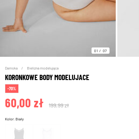
01
07
Damska
Bielizna modelująca
KORONKOWE BODY MODELUJACE
-70%
60,00 zł
199,99 zł
Kolor:
Biały