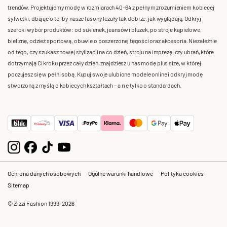
trendów. Projektujemy modę w rozmiarach 40-64 z pełnym zrozumieniem kobiecej
sylwetki, dbając o to, by nasze fasony leżały tak dobrze, jak wyglądają. Odkryj
szeroki wybór produktów: od sukienek, jeansów i bluzek, po stroje kąpielowe,
bieliznę, odzież sportową, obuwie o poszerzonej tęgości oraz akcesoria. Niezależnie
od tego, czy szukasz nowej stylizacji na co dzień, stroju na imprezę, czy ubrań, które
dotrzymają Ci kroku przez cały dzień, znajdziesz u nas modę plus size, w której
poczujesz się w pełni sobą. Kupuj swoje ulubione modele online i odkryj modę
stworzoną z myślą o kobiecych kształtach – a nie tylko o standardach.
Ochrona danych osobowych
Ogólne warunki handlowe
Polityka cookies
Sitemap
© Zizzi Fashion 1999-2026