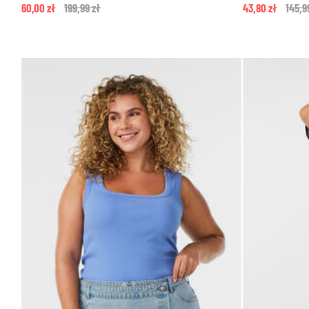
60,00 zł
Price reduced from
199,99 zł
to
43,80 zł
Price
145,9