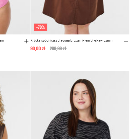
-70%
sem
Krótka spódnica z diagonalu, z zamkiem blyskawicznym
90,00 zł
Price reduced from
299,99 zł
to