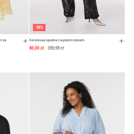
-70%
mi na
Koronkowe spodnie z wysokim stanem
90,00 zł
Price reduced from
299,99 zł
to