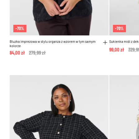
-70%
-70%
Bluzka imprezowa w stylu organza z wzorem w tym samym
Sukienka midi z de
kolorze
99,00 zł
Price
329,9
84,00 zł
Price reduced from
279,99 zł
to