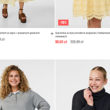
-70%
koltem w szpic i wiazanym paskiem
Sukienka w stylu broderie anglaise z falbanka
rekawach
 reduced from
9 zł
to
99,00 zł
Price reduced from
329,99 zł
to