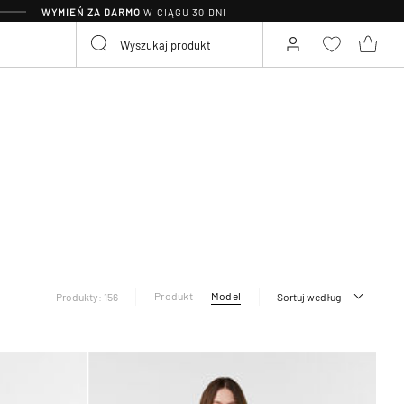
WYMIEŃ ZA DARMO
W CIĄGU 30 DNI
Produkt
Model
Produkty: 156
Sortuj według