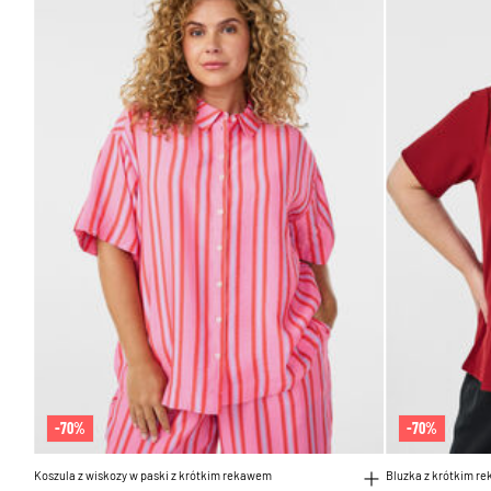
-70%
-70%
Koszula z wiskozy w paski z krótkim rekawem
Bluzka z krótkim r