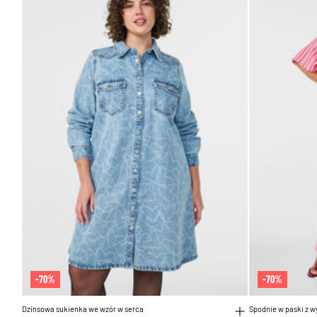
-70%
-70%
Dzinsowa sukienka we wzór w serca
Spodnie w paski z w