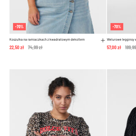
-70%
-70%
Koszulka na ramiaczkach z kwadratowym dekoltem
Welurowe legginsy 
22,50 zł
Price reduced from
74,99 zł
to
57,00 zł
Price
189,99