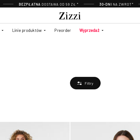
BEZPŁATNA
DOSTAWA OD 59 ZŁ *
30-DNI
NA ZWROT*
Linie produktów
Preorder
Wyprzedaż
Filtry