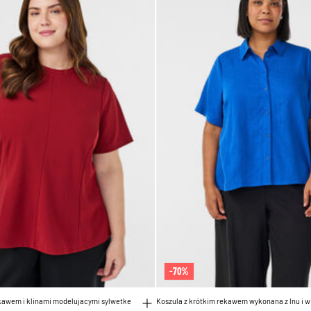
-70%
ekawem i klinami modelujacymi sylwetke
Koszula z krótkim rekawem wykonana z lnu i w