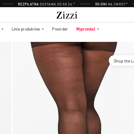
BEZPŁATNA
DOSTAWA OD 59 ZŁ *
30-DNI
NA ZWROT*
Linie produktów
Preorder
Wyprzedaż
Shop the 