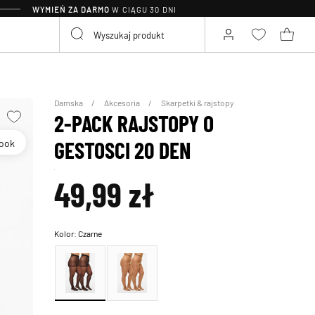
WYMIEŃ ZA DARMO
W CIĄGU 30 DNI
Damska
Akcesoria
Skarpetki & rajstopy
2-PACK RAJSTOPY O
Look
GESTOSCI 20 DEN
49,99 zł
Kolor:
Czarne