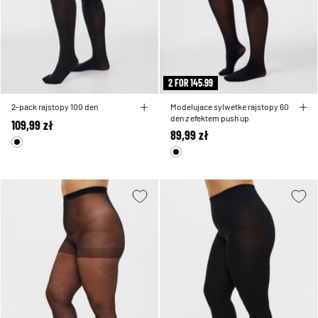
2 FOR 145.99
2-pack rajstopy 100 den
Modelujace sylwetke rajstopy 60
den z efektem push up
109,99 zł
89,99 zł