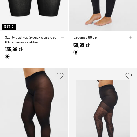
3 ZA 2
Szorty push-up 2-pack o gestosci
Legginsy 80 den
60 denierów z efektem
59,99 zł
modelujacym
135,99 zł