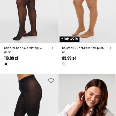
2 FOR 145.99
Odporne na prucie rajstopy 30
Rajstopy 40 den z efektem push-
denier
up
119,99 zł
89,99 zł