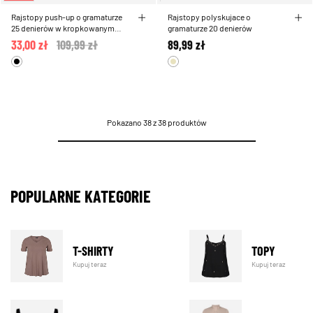
Rajstopy push-up o gramaturze
Rajstopy polyskujace o
25 denierów w kropkowanym
gramaturze 20 denierów
wzorze
33,00 zł
Price reduced from
109,99 zł
to
89,99 zł
Pokazano 38 z 38 produktów
POPULARNE KATEGORIE
T-SHIRTY
TOPY
Kupuj teraz
Kupuj teraz