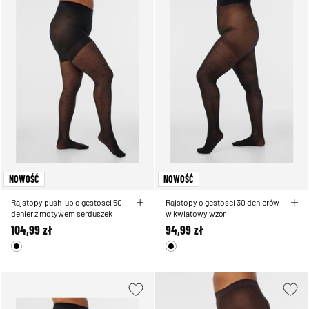
NOWOŚĆ
NOWOŚĆ
Rajstopy push-up o gestosci 50
Rajstopy o gestosci 30 denierów
denier z motywem serduszek
w kwiatowy wzór
104,99 zł
94,99 zł