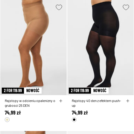
2 FOR 119.99
NOWOŚĆ
2 FOR 119.99
NOWOŚĆ
Rajstopy w odcieniu opalenizny o
Rajstopy 40 den z efektem push-
grubosci 25 DEN
up
74,99 zł
74,99 zł