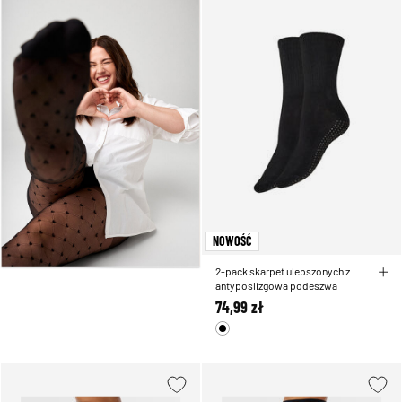
NOWOŚĆ
2-pack skarpet ulepszonych z
antyposlizgowa podeszwa
74,99 zł