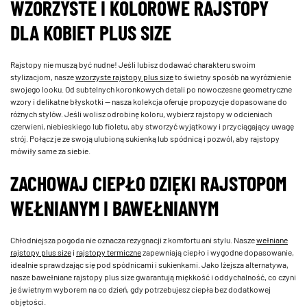
WZORZYSTE I KOLOROWE RAJSTOPY
DLA KOBIET PLUS SIZE
Rajstopy nie muszą być nudne! Jeśli lubisz dodawać charakteru swoim
stylizacjom, nasze
wzorzyste rajstopy plus size
to świetny sposób na wyróżnienie
swojego looku. Od subtelnych koronkowych detali po nowoczesne geometryczne
wzory i delikatne błyskotki — nasza kolekcja oferuje propozycje dopasowane do
różnych stylów. Jeśli wolisz odrobinę koloru, wybierz rajstopy w odcieniach
czerwieni, niebieskiego lub fioletu, aby stworzyć wyjątkowy i przyciągający uwagę
strój. Połącz je ze swoją ulubioną sukienką lub spódnicą i pozwól, aby rajstopy
mówiły same za siebie.
ZACHOWAJ CIEPŁO DZIĘKI RAJSTOPOM
WEŁNIANYM I BAWEŁNIANYM
Chłodniejsza pogoda nie oznacza rezygnacji z komfortu ani stylu. Nasze
wełniane
rajstopy plus size
i
rajstopy termiczne
zapewniają ciepło i wygodne dopasowanie,
idealnie sprawdzając się pod spódnicami i sukienkami. Jako lżejsza alternatywa,
nasze bawełniane rajstopy plus size gwarantują miękkość i oddychalność, co czyni
je świetnym wyborem na co dzień, gdy potrzebujesz ciepła bez dodatkowej
objętości.