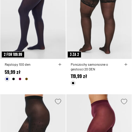
2 FOR 109.99
3 ZA 2
Rajstopy 100 den
Ponczochy samonosne o
gestosci 20 DEN
59,99 zł
119,99 zł