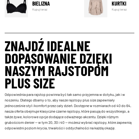
BIELIZNA
KURTKI
Kupuj teraz
Kupuj teraz
ZNAJDŹ IDEALNE
DOPASOWANIE DZIĘKI
NASZYM RAJSTOPOM
PLUS SIZE
Odpowiednia para rajstop powinna być tak samo przyjemna w dotyku, jak i w
noszeniu. Dlatego dbamy o to, aby nasze rajstopy plus size zapewniały
jednocześnie styl i komfort przez cały dzień. Dostępne w rozmiarach od 40 do 64,
nasza oferta obejmuje klasyczne czarne rajstopy, które pasują do wszystkiego, a
także żywe, kolorowe opcje dodające odważnego akcentu. Dzięki różnym
grubościom denier — w tym 20, 30 i 40 — możesz wybrać rajstopy, które zapewnią
odpowiedni poziom krycia, trwałości i oddychalności na każdą okazję.