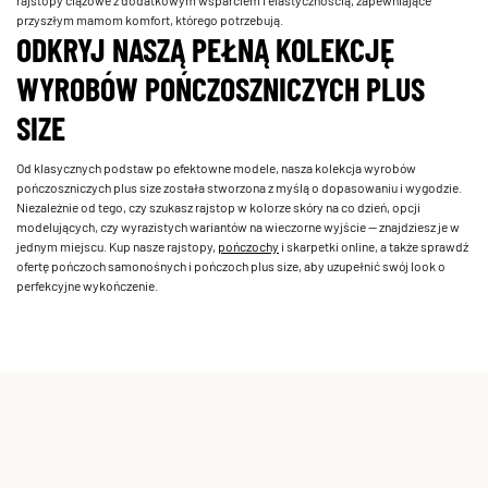
rajstopy ciążowe z dodatkowym wsparciem i elastycznością, zapewniające
przyszłym mamom komfort, którego potrzebują.
ODKRYJ NASZĄ PEŁNĄ KOLEKCJĘ
WYROBÓW POŃCZOSZNICZYCH PLUS
SIZE
Od klasycznych podstaw po efektowne modele, nasza kolekcja wyrobów
pończoszniczych plus size została stworzona z myślą o dopasowaniu i wygodzie.
Niezależnie od tego, czy szukasz rajstop w kolorze skóry na co dzień, opcji
modelujących, czy wyrazistych wariantów na wieczorne wyjście — znajdziesz je w
jednym miejscu. Kup nasze rajstopy,
pończochy
i skarpetki online, a także sprawdź
ofertę pończoch samonośnych i pończoch plus size, aby uzupełnić swój look o
perfekcyjne wykończenie.