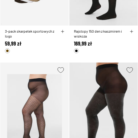
3-pack skarpetek sportowych z
Rajstopy 150 den z kaszmirem i
logo
wiskoza
59,99 zł
169,99 zł