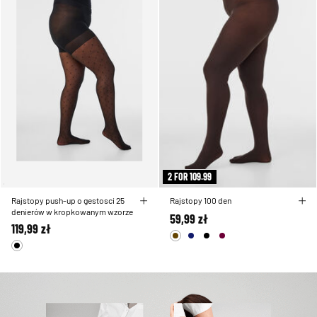
2 FOR 109.99
Rajstopy push-up o gestosci 25
Rajstopy 100 den
denierów w kropkowanym wzorze
59,99 zł
119,99 zł