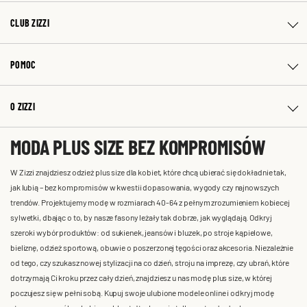
CLUB ZIZZI
POMOC
O ZIZZI
MODA PLUS SIZE BEZ KOMPROMISÓW
W Zizzi znajdziesz odzież plus size dla kobiet, które chcą ubierać się dokładnie tak,
jak lubią – bez kompromisów w kwestii dopasowania, wygody czy najnowszych
trendów. Projektujemy modę w rozmiarach 40-64 z pełnym zrozumieniem kobiecej
sylwetki, dbając o to, by nasze fasony leżały tak dobrze, jak wyglądają. Odkryj
szeroki wybór produktów: od sukienek, jeansów i bluzek, po stroje kąpielowe,
bieliznę, odzież sportową, obuwie o poszerzonej tęgości oraz akcesoria. Niezależnie
od tego, czy szukasz nowej stylizacji na co dzień, stroju na imprezę, czy ubrań, które
dotrzymają Ci kroku przez cały dzień, znajdziesz u nas modę plus size, w której
poczujesz się w pełni sobą. Kupuj swoje ulubione modele online i odkryj modę