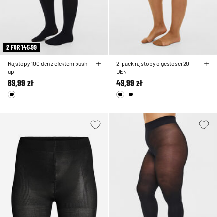
2 FOR 145.99
Rajstopy 100 den z efektem push-
2-pack rajstopy o gestosci 20
up
DEN
89,99 zł
49,99 zł