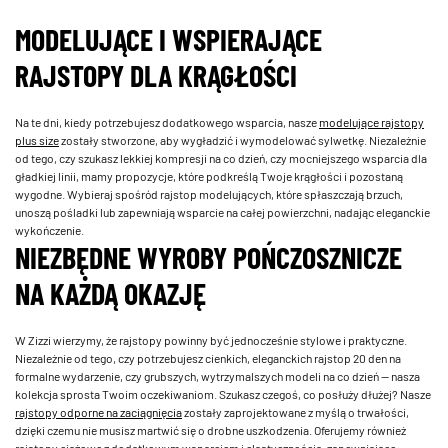
MODELUJĄCE I WSPIERAJĄCE
RAJSTOPY DLA KRĄGŁOŚCI
Na te dni, kiedy potrzebujesz dodatkowego wsparcia, nasze
modelujące rajstopy
plus size
zostały stworzone, aby wygładzić i wymodelować sylwetkę. Niezależnie
od tego, czy szukasz lekkiej kompresji na co dzień, czy mocniejszego wsparcia dla
gładkiej linii, mamy propozycje, które podkreślą Twoje krągłości i pozostaną
wygodne. Wybieraj spośród rajstop modelujących, które spłaszczają brzuch,
unoszą pośladki lub zapewniają wsparcie na całej powierzchni, nadając eleganckie
wykończenie.
NIEZBĘDNE WYROBY POŃCZOSZNICZE
NA KAŻDĄ OKAZJĘ
W Zizzi wierzymy, że rajstopy powinny być jednocześnie stylowe i praktyczne.
Niezależnie od tego, czy potrzebujesz cienkich, eleganckich rajstop 20 den na
formalne wydarzenie, czy grubszych, wytrzymalszych modeli na co dzień — nasza
kolekcja sprosta Twoim oczekiwaniom. Szukasz czegoś, co posłuży dłużej? Nasze
rajstopy odporne na zaciągnięcia
zostały zaprojektowane z myślą o trwałości,
dzięki czemu nie musisz martwić się o drobne uszkodzenia. Oferujemy również