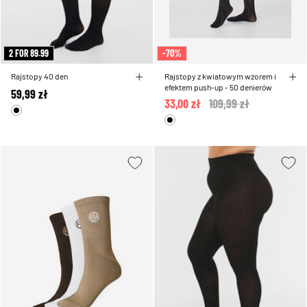
2 FOR 89.99
-70%
Rajstopy 40 den
Rajstopy z kwiatowym wzorem i
efektem push-up - 50 denierów
59,99 zł
33,00 zł
Price reduced from
109,99 zł
to