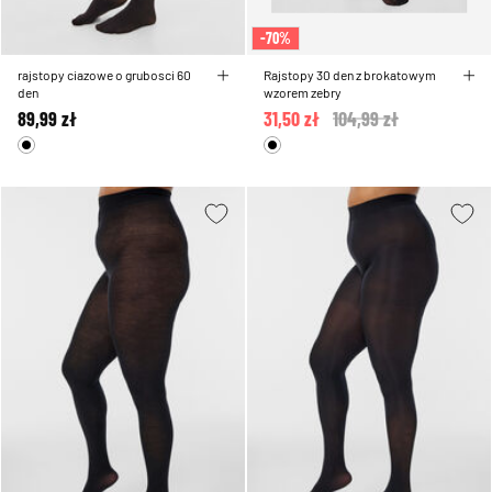
-70%
rajstopy ciazowe o grubosci 60
Rajstopy 30 den z brokatowym
den
wzorem zebry
89,99 zł
31,50 zł
Price reduced from
104,99 zł
to