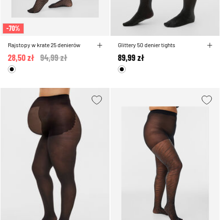
-70%
Rajstopy w krate 25 denierów
Glittery 50 denier tights
28,50 zł
Price reduced from
94,99 zł
to
89,99 zł