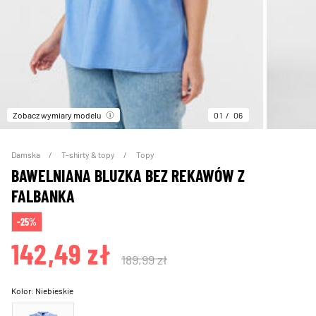
Zobacz wymiary modelu
01
06
Damska
T-shirty & topy
Topy
BAWELNIANA BLUZKA BEZ REKAWÓW Z
FALBANKA
-25%
142,49 zł
189,99 zł
Kolor:
Niebieskie