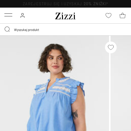
ZAREJESTRUJ SIĘ I UZYSKAJ
20% ZNIŻKI
*
Menu