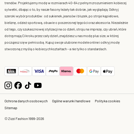
trendów. Projektujemy modę w rozmiarach 40-64 z pełnym zrozumieniem kobiecej
sylwetki, dbając o to, by nasze fasony leżały tak dobrze, jak wyglądają. Odkryj
szeroki wybór produktów: od sukienek, jeansów i bluzek, po stroje kąpielowe,
bieliznę, odzież sportową, obuwie o poszerzonej tęgości oraz akcesoria. Niezależnie
od tego, czy szukasz nowej stylizacji na co dzień, stroju na imprezę, czy ubrań, które
dotrzymają Ci kroku przez cały dzień, znajdziesz u nas modę plus size, w której
poczujesz się w pełni sobą. Kupuj swoje ulubione modele online i odkryj modę
stworzoną z myślą o kobiecych kształtach – a nie tylko o standardach.
Ochrona danych osobowych
Ogólne warunki handlowe
Polityka cookies
Sitemap
© Zizzi Fashion 1999-2026