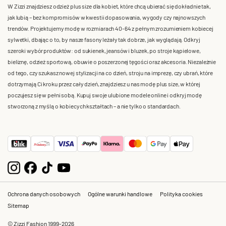
W Zizzi znajdziesz odzież plus size dla kobiet, które chcą ubierać się dokładnie tak,
jak lubią – bez kompromisów w kwestii dopasowania, wygody czy najnowszych
trendów. Projektujemy modę w rozmiarach 40-64 z pełnym zrozumieniem kobiecej
sylwetki, dbając o to, by nasze fasony leżały tak dobrze, jak wyglądają. Odkryj
szeroki wybór produktów: od sukienek, jeansów i bluzek, po stroje kąpielowe,
bieliznę, odzież sportową, obuwie o poszerzonej tęgości oraz akcesoria. Niezależnie
od tego, czy szukasz nowej stylizacji na co dzień, stroju na imprezę, czy ubrań, które
dotrzymają Ci kroku przez cały dzień, znajdziesz u nas modę plus size, w której
poczujesz się w pełni sobą. Kupuj swoje ulubione modele online i odkryj modę
stworzoną z myślą o kobiecych kształtach – a nie tylko o standardach.
Ochrona danych osobowych
Ogólne warunki handlowe
Polityka cookies
Sitemap
© Zizzi Fashion 1999-2026