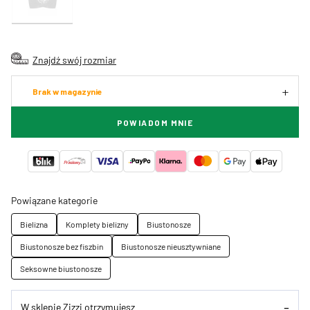
Znajdź swój rozmiar
Brak w magazynie
POWIADOM MNIE
Powiązane kategorie
Bielizna
Komplety bielizny
Biustonosze
Biustonosze bez fiszbin
Biustonosze nieusztywniane
Seksowne biustonosze
W sklepie Zizzi otrzymujesz