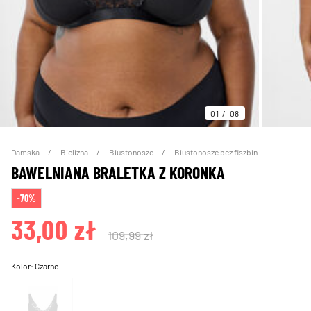
01
08
Damska
Bielizna
Biustonosze
Biustonosze bez fiszbin
BAWELNIANA BRALETKA Z KORONKA
-70%
33,00 zł
109,99 zł
Kolor:
Czarne