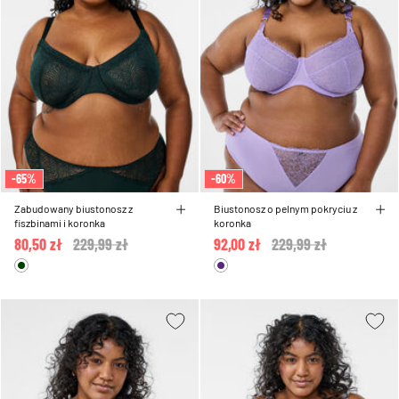
-65%
-60%
Zabudowany biustonosz z
Biustonosz o pelnym pokryciu z
fiszbinami i koronka
koronka
80,50 zł
Price reduced from
229,99 zł
to
92,00 zł
Price reduced from
229,99 zł
to