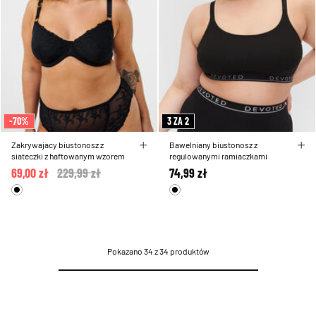
-70%
3 ZA 2
Zakrywajacy biustonosz z
Bawelniany biustonosz z
siateczki z haftowanym wzorem
regulowanymi ramiaczkami
69,00 zł
Price reduced from
229,99 zł
to
74,99 zł
Pokazano 34 z 34 produktów