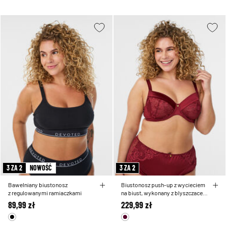
3 ZA 2
NOWOŚĆ
3 ZA 2
Bawelniany biustonosz
Biustonosz push-up z wycieciem
z regulowanymi ramiaczkami
na biust, wykonany z blyszczacej
mikrofibry
89,99 zł
229,99 zł