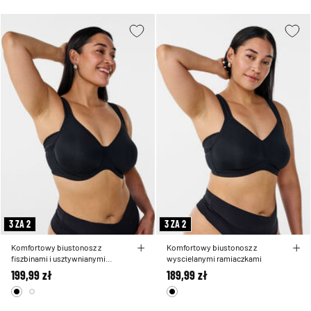
3 ZA 2
3 ZA 2
Komfortowy biustonosz z
Komfortowy biustonosz z
fiszbinami i usztywnianymi
wyscielanymi ramiaczkami
miseczkami
199,99 zł
189,99 zł