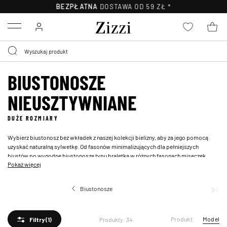
BEZPŁATNA
DOSTAWA OD 59 ZŁ *
Menu
BIUSTONOSZE
NIEUSZTYWNIANE
DUŻE ROZMIARY
Wybierz biustonosz bez wkładek z naszej kolekcji bielizny, aby za jego pomocą
uzyskać naturalną sylwetkę. Od fasonów minimalizujących dla pełniejszych
biustów po wygodne
biustonosze typu braletka
w różnych fasonach miseczek,
Pokaż więcej
nasze biustonosze wspierają i zapewniają efektowniejszy wygląd. Dodaj swojej
szufladzie z bielizną kobiecego charakteru i nieskończonych możliwości wyboru –
znajdziesz wiele
seksownych biustonoszy
, których nigdy nie będziesz chciała zdjąć
Biustonosze
Biustono
Produkt
Model
Produkty: 34
Filtry
(1)