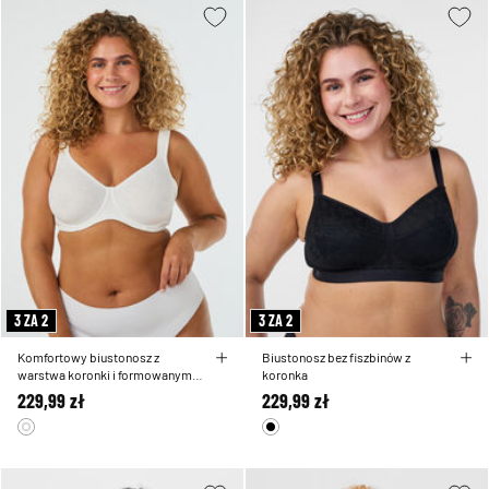
3 ZA 2
3 ZA 2
Komfortowy biustonosz z
Biustonosz bez fiszbinów z
warstwa koronki i formowanymi
koronka
miseczkami
229,99 zł
229,99 zł