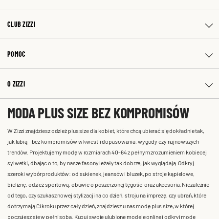
CLUB ZIZZI
POMOC
O ZIZZI
MODA PLUS SIZE BEZ KOMPROMISÓW
W Zizzi znajdziesz odzież plus size dla kobiet, które chcą ubierać się dokładnie tak,
jak lubią – bez kompromisów w kwestii dopasowania, wygody czy najnowszych
trendów. Projektujemy modę w rozmiarach 40-64 z pełnym zrozumieniem kobiecej
sylwetki, dbając o to, by nasze fasony leżały tak dobrze, jak wyglądają. Odkryj
szeroki wybór produktów: od sukienek, jeansów i bluzek, po stroje kąpielowe,
bieliznę, odzież sportową, obuwie o poszerzonej tęgości oraz akcesoria. Niezależnie
od tego, czy szukasz nowej stylizacji na co dzień, stroju na imprezę, czy ubrań, które
dotrzymają Ci kroku przez cały dzień, znajdziesz u nas modę plus size, w której
poczujesz się w pełni sobą. Kupuj swoje ulubione modele online i odkryj modę