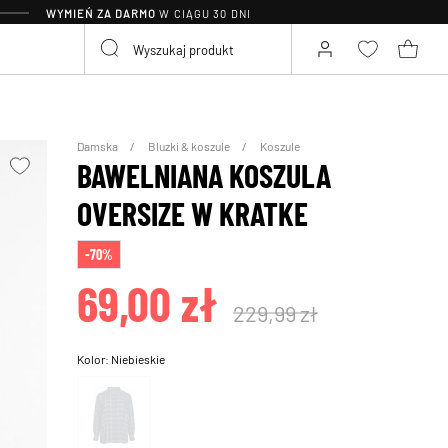
WYMIEŃ ZA DARMO
W CIĄGU 30 DNI
Damska
Bluzki & koszule
Koszule
BAWELNIANA KOSZULA
OVERSIZE W KRATKE
-70%
69,00 zł
229,99 zł
Kolor:
Niebieskie