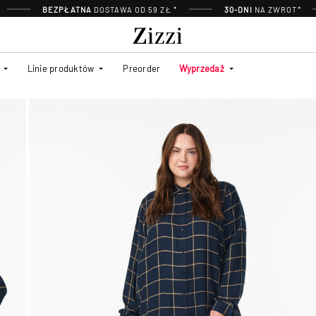
BEZPŁATNA
DOSTAWA OD 59 ZŁ *
30-DNI
NA ZWROT*
Linie produktów
Preorder
Wyprzedaż