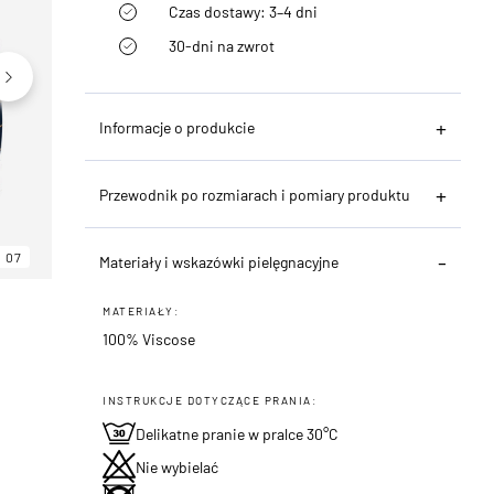
Czas dostawy: 3–4 dni
30-dni na zwrot
Informacje o produkcie
Przewodnik po rozmiarach i pomiary produktu
07
06
07
Materiały i wskazówki pielęgnacyjne
MATERIAŁY:
100% Viscose
INSTRUKCJE DOTYCZĄCE PRANIA:
Delikatne pranie w pralce 30°C
Nie wybielać