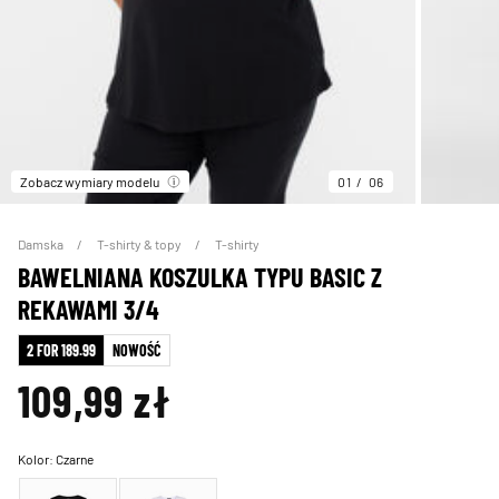
Zobacz wymiary modelu
01
06
Damska
T-shirty & topy
T-shirty
BAWELNIANA KOSZULKA TYPU BASIC Z
REKAWAMI 3/4
2 FOR 189.99
NOWOŚĆ
109,99 zł
Kolor:
Czarne