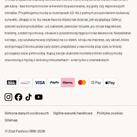
jak lubią – bez kompromisów w kwestii dopasowania, wygody czy najnowszych
trendów. Projektujemy modę w rozmiarach 40-64 z pełnym zrozumieniem kobiecej
sylwetki, dbając o to, by nasze fasony leżały tak dobrze, jak wyglądają. Odkryj
szeroki wybór produktów: od sukienek, jeansów i bluzek, po stroje kąpielowe,
bieliznę, odzież sportową, obuwie o poszerzonej tęgości oraz akcesoria. Niezależnie
od tego, czy szukasz nowej stylizacji na co dzień, stroju na imprezę, czy ubrań, które
dotrzymają Ci kroku przez cały dzień, znajdziesz u nas modę plus size, w której
poczujesz się w pełni sobą. Kupuj swoje ulubione modele online i odkryj modę
stworzoną z myślą o kobiecych kształtach – a nie tylko o standardach.
Ochrona danych osobowych
Ogólne warunki handlowe
Polityka cookies
Sitemap
© Zizzi Fashion 1999-2026