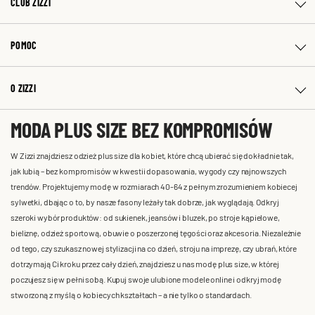
CLUB ZIZZI
POMOC
O ZIZZI
MODA PLUS SIZE BEZ KOMPROMISÓW
W Zizzi znajdziesz odzież plus size dla kobiet, które chcą ubierać się dokładnie tak,
jak lubią – bez kompromisów w kwestii dopasowania, wygody czy najnowszych
trendów. Projektujemy modę w rozmiarach 40-64 z pełnym zrozumieniem kobiecej
sylwetki, dbając o to, by nasze fasony leżały tak dobrze, jak wyglądają. Odkryj
szeroki wybór produktów: od sukienek, jeansów i bluzek, po stroje kąpielowe,
bieliznę, odzież sportową, obuwie o poszerzonej tęgości oraz akcesoria. Niezależnie
od tego, czy szukasz nowej stylizacji na co dzień, stroju na imprezę, czy ubrań, które
dotrzymają Ci kroku przez cały dzień, znajdziesz u nas modę plus size, w której
poczujesz się w pełni sobą. Kupuj swoje ulubione modele online i odkryj modę
stworzoną z myślą o kobiecych kształtach – a nie tylko o standardach.