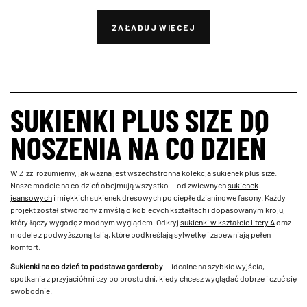
ZAŁADUJ WIĘCEJ
SUKIENKI PLUS SIZE DO
NOSZENIA NA CO DZIEŃ
W Zizzi rozumiemy, jak ważna jest wszechstronna kolekcja sukienek plus size.
Nasze modele na co dzień obejmują wszystko — od zwiewnych
sukienek
jeansowych
i miękkich sukienek dresowych po ciepłe dzianinowe fasony. Każdy
projekt został stworzony z myślą o kobiecych kształtach i dopasowanym kroju,
który łączy wygodę z modnym wyglądem. Odkryj
sukienki w kształcie litery A
oraz
modele z podwyższoną talią, które podkreślają sylwetkę i zapewniają pełen
komfort.
Sukienki na co dzień to podstawa garderoby
— idealne na szybkie wyjścia,
spotkania z przyjaciółmi czy po prostu dni, kiedy chcesz wyglądać dobrze i czuć się
swobodnie.