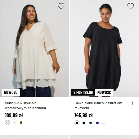
NOWOŚĆ
2 FOR 199.99
NOWOŚĆ
Sukienka w stylu A z
Bawelniana sukienka z krótkim
warstwowymi falbankami
rekawem
189,99 zł
145,99 zł
+8