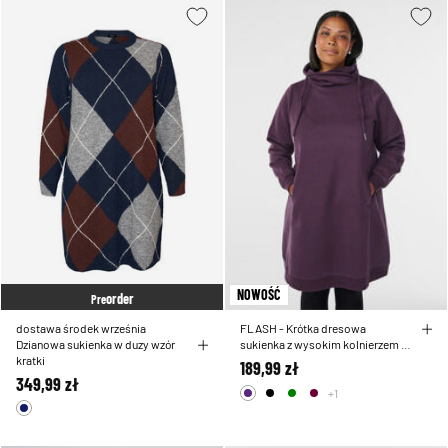
NOWOŚĆ
order
Pre
dostawa środek września
FLASH - Krótka dresowa
Dzianowa sukienka w duzy wzór
sukienka z wysokim kolnierzem i
kratki
kieszeniami
189,99 zł
349,99 zł
+1