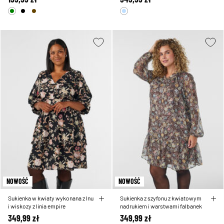
NOWOŚĆ
NOWOŚĆ
Sukienka w kwiaty wykonana z lnu
Sukienka z szyfonu z kwiatowym
i wiskozy z linia empire
nadrukiem i warstwami falbanek
349,99 zł
349,99 zł