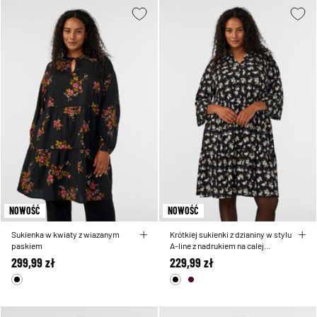
NOWOŚĆ
NOWOŚĆ
Sukienka w kwiaty z wiazanym
Krótkiej sukienki z dzianiny w stylu
paskiem
A-line z nadrukiem na calej
powierzchni
299,99 zł
229,99 zł