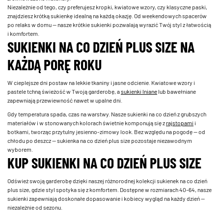
Niezależnie od tego, czy preferujesz kropki, kwiatowe wzory, czy klasyczne paski,
znajdziesz krótką sukienkę idealną na każdą okazję. Od weekendowych spacerów
po relaks w domu — nasze krótkie sukienki pozwalają wyrazić Twój styl z łatwością
i komfortem.
SUKIENKI NA CO DZIEŃ PLUS SIZE NA
KAŻDĄ PORĘ ROKU
W cieplejsze dni postaw na lekkie tkaniny i jasne odcienie. Kwiatowe wzory i
pastele tchną świeżość w Twoją garderobę, a
sukienki lniane
lub bawełniane
zapewniają przewiewność nawet w upalne dni.
Gdy temperatura spada, czas na warstwy. Nasze sukienki na co dzień z grubszych
materiałów i w stonowanych kolorach świetnie komponują się z
rajstopami
i
botkami, tworząc przytulny jesienno-zimowy look. Bez względu na pogodę — od
chłodu po deszcz — sukienka na co dzień plus size pozostaje niezawodnym
wyborem.
KUP SUKIENKI NA CO DZIEŃ PLUS SIZE
Odśwież swoją garderobę dzięki naszej różnorodnej kolekcji sukienek na co dzień
plus size, gdzie styl spotyka się z komfortem. Dostępne w rozmiarach 40–64, nasze
sukienki zapewniają doskonałe dopasowanie i kobiecy wygląd na każdy dzień —
niezależnie od sezonu.