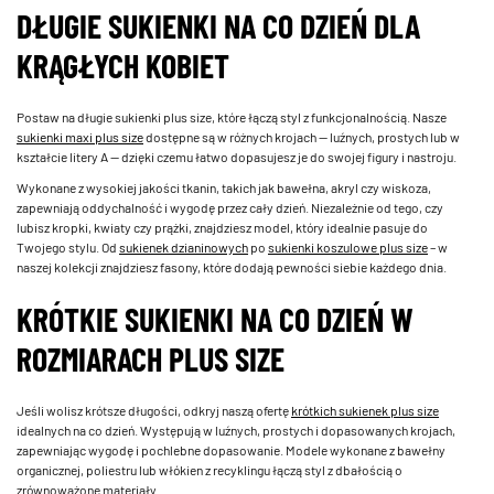
DŁUGIE SUKIENKI NA CO DZIEŃ DLA
KRĄGŁYCH KOBIET
Postaw na długie sukienki plus size, które łączą styl z funkcjonalnością. Nasze
sukienki maxi plus size
dostępne są w różnych krojach — luźnych, prostych lub w
kształcie litery A — dzięki czemu łatwo dopasujesz je do swojej figury i nastroju.
Wykonane z wysokiej jakości tkanin, takich jak bawełna, akryl czy wiskoza,
zapewniają oddychalność i wygodę przez cały dzień. Niezależnie od tego, czy
lubisz kropki, kwiaty czy prążki, znajdziesz model, który idealnie pasuje do
Twojego stylu. Od
sukienek dzianinowych
po
sukienki koszulowe plus size
– w
naszej kolekcji znajdziesz fasony, które dodają pewności siebie każdego dnia.
KRÓTKIE SUKIENKI NA CO DZIEŃ W
ROZMIARACH PLUS SIZE
Jeśli wolisz krótsze długości, odkryj naszą ofertę
krótkich sukienek plus size
idealnych na co dzień. Występują w luźnych, prostych i dopasowanych krojach,
zapewniając wygodę i pochlebne dopasowanie. Modele wykonane z bawełny
organicznej, poliestru lub włókien z recyklingu łączą styl z dbałością o
zrównoważone materiały.