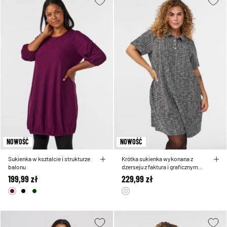
NOWOŚĆ
NOWOŚĆ
Sukienka w ksztalcie i strukturze
Krótka sukienka wykonana z
balonu
dzerseju z faktura i graficznym
wzorem w krate
199,99 zł
229,99 zł