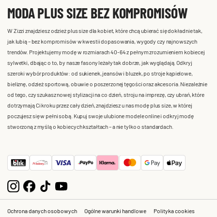
MODA PLUS SIZE BEZ KOMPROMISÓW
W Zizzi znajdziesz odzież plus size dla kobiet, które chcą ubierać się dokładnie tak,
jak lubią – bez kompromisów w kwestii dopasowania, wygody czy najnowszych
trendów. Projektujemy modę w rozmiarach 40-64 z pełnym zrozumieniem kobiecej
sylwetki, dbając o to, by nasze fasony leżały tak dobrze, jak wyglądają. Odkryj
szeroki wybór produktów: od sukienek, jeansów i bluzek, po stroje kąpielowe,
bieliznę, odzież sportową, obuwie o poszerzonej tęgości oraz akcesoria. Niezależnie
od tego, czy szukasz nowej stylizacji na co dzień, stroju na imprezę, czy ubrań, które
dotrzymają Ci kroku przez cały dzień, znajdziesz u nas modę plus size, w której
poczujesz się w pełni sobą. Kupuj swoje ulubione modele online i odkryj modę
stworzoną z myślą o kobiecych kształtach – a nie tylko o standardach.
Ochrona danych osobowych
Ogólne warunki handlowe
Polityka cookies