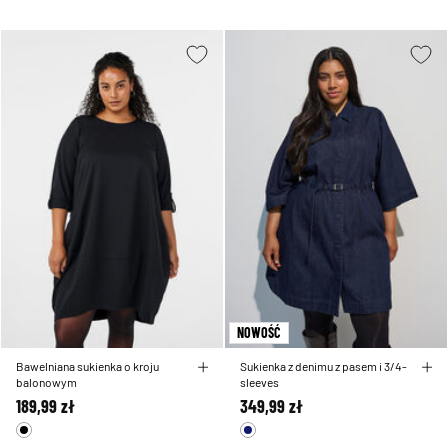
NOWOŚĆ
Bawelniana sukienka o kroju
Sukienka z denimu z pasem i 3/4-
balonowym
sleeves
189,99 zł
349,99 zł