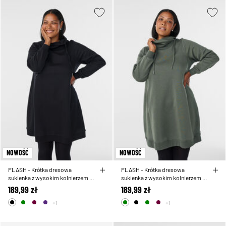
NOWOŚĆ
NOWOŚĆ
FLASH - Krótka dresowa
FLASH - Krótka dresowa
sukienka z wysokim kolnierzem i
sukienka z wysokim kolnierzem i
kieszeniami
kieszeniami
189,99 zł
189,99 zł
+1
+1