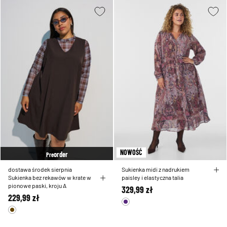
NOWOŚĆ
order
Pre
dostawa środek sierpnia
Sukienka midi z nadrukiem
Sukienka bez rekawów w krate w
paisley i elastyczna talia
pionowe paski, kroju A
329,99 zł
229,99 zł