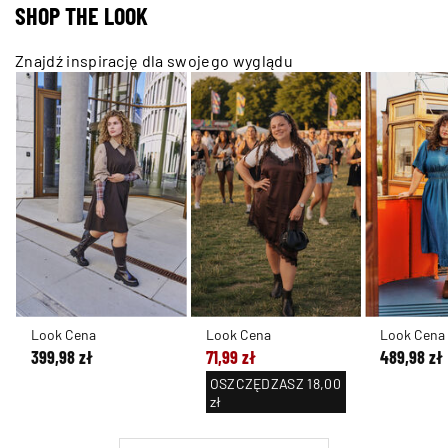
SHOP THE LOOK
Znajdź inspirację dla swojego wyglądu
Look Cena
Look Cena
Look Cena
399,98 zł
71,99 zł
489,98 zł
OSZCZĘDZASZ
18,00
zł