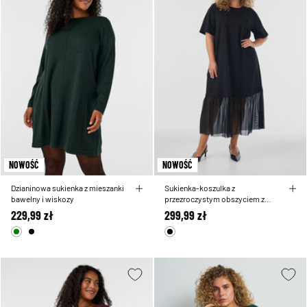
NOWOŚĆ
NOWOŚĆ
Dzianinowa sukienka z mieszanki
Sukienka-koszulka z
bawelny i wiskozy
przezroczystym obszyciem z
siateczki
229,99 zł
299,99 zł