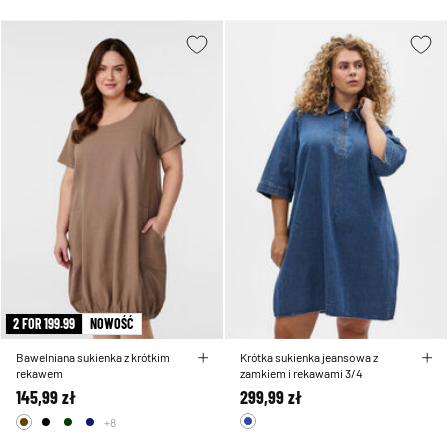
2 FOR 199.99
NOWOŚĆ
Bawelniana sukienka z krótkim
Krótka sukienka jeansowa z
rekawem
zamkiem i rekawami 3/4
145,99 zł
299,99 zł
+8