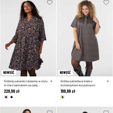
NOWOŚĆ
NOWOŚĆ
Krótkiej sukienki z dzianiny w stylu
Krótka sukienka w krate z
A-line z nadrukiem na calej
kolnierzykiem koszulowym
powierzchni
229,99 zł
199,99 zł