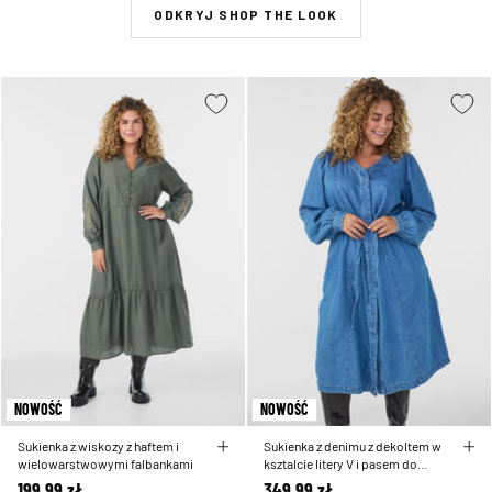
ODKRYJ SHOP THE LOOK
NOWOŚĆ
NOWOŚĆ
Sukienka z wiskozy z haftem i
Sukienka z denimu z dekoltem w
wielowarstwowymi falbankami
ksztalcie litery V i pasem do
wiazania
199,99 zł
349,99 zł