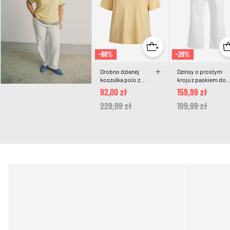
-60%
-20%
Drobno dzianej
Dzinsy o prostym
koszulka polo z
kroju z paskiem do
krótkim rekawem
wiazania
92,00 zł
159,99 zł
Price reduced from
229,99 zł
to
Price reduced 
199,99 zł
to