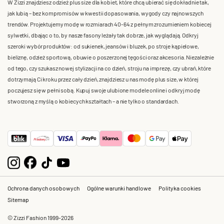
W Zizzi znajdziesz odzież plus size dla kobiet, które chcą ubierać się dokładnie tak,
jak lubią – bez kompromisów w kwestii dopasowania, wygody czy najnowszych
trendów. Projektujemy modę w rozmiarach 40-64 z pełnym zrozumieniem kobiecej
sylwetki, dbając o to, by nasze fasony leżały tak dobrze, jak wyglądają. Odkryj
szeroki wybór produktów: od sukienek, jeansów i bluzek, po stroje kąpielowe,
bieliznę, odzież sportową, obuwie o poszerzonej tęgości oraz akcesoria. Niezależnie
od tego, czy szukasz nowej stylizacji na co dzień, stroju na imprezę, czy ubrań, które
dotrzymają Ci kroku przez cały dzień, znajdziesz u nas modę plus size, w której
poczujesz się w pełni sobą. Kupuj swoje ulubione modele online i odkryj modę
stworzoną z myślą o kobiecych kształtach – a nie tylko o standardach.
Ochrona danych osobowych
Ogólne warunki handlowe
Polityka cookies
Sitemap
© Zizzi Fashion 1999-2026