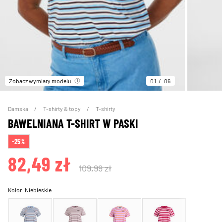
Zobacz wymiary modelu
01
06
Damska
T-shirty & topy
T-shirty
BAWELNIANA T-SHIRT W PASKI
-25%
82,49 zł
109,99 zł
Kolor:
Niebieskie