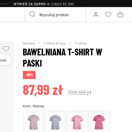
WYMIEŃ ZA DARMO
W CIĄGU 30 DNI
Damska
T-shirty & topy
T-shirty
BAWELNIANA T-SHIRT W
Look
PASKI
-20%
87,99 zł
109,99 zł
Kolor:
Różowy