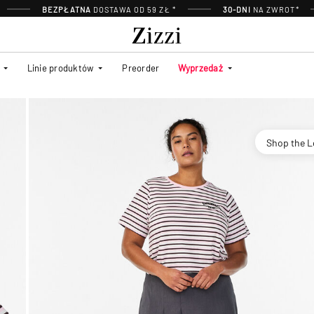
BEZPŁATNA
DOSTAWA OD 59 ZŁ *
30-DNI
NA ZWROT*
Linie produktów
Preorder
Wyprzedaż
Shop the 