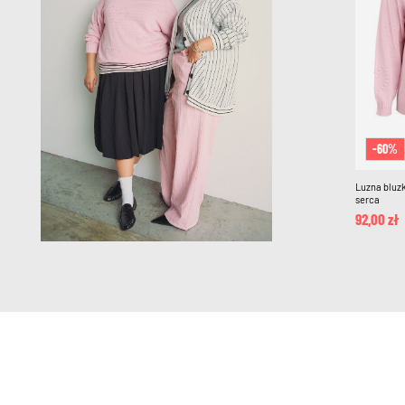
-60%
Luzna bluz
serca
92,00 zł