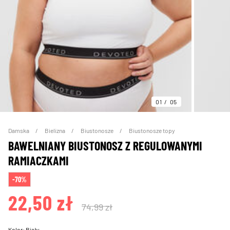
01
05
Damska
Bielizna
Biustonosze
Biustonosze topy
BAWELNIANY BIUSTONOSZ Z REGULOWANYMI
RAMIACZKAMI
-70%
22,50 zł
74,99 zł
Kolor:
Biały