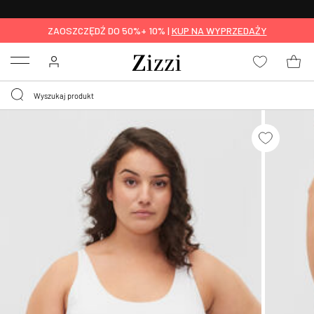
BEZPŁATNA
DOSTAWA OD 59 ZŁ *
ZAOSZCZĘDŹ DO 50%+ 10% |
KUP NA WYPRZEDAŻY
Menu