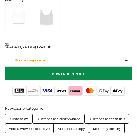
Znajdź swój rozmiar
Brak w magazynie
POWIADOM MNIE
Powiązane kategorie
Biustonosze
Biustonosze nieusztywniane
Biustonosze bez fiszbin
Podstawowe biustonosze
Biustonosze topy
Komplety bielizny