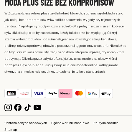
MODA PLUS SIZE BEZ KOMPROMISÓW
W Zizzi znajdziesz odzież plus size dla kobiet, które chcą ubierać się dokładnie tak,
jak lubią – bez kompromisów w kwestii dopasowania, wygody czy najnowszych
trendów. Projektujemy modę w rozmiarach 40-64 z pełnym zrozumieniem kobiecej
sylwetki, dbając o to, by nasze fasony leżały tak dobrze, jak wyglądają. Odkryj
szeroki wybór produktów: od sukienek, jeansów i bluzek, po stroje kąpielowe,
bieliznę, odzież sportową, obuwie o poszerzonej tęgości oraz akcesoria. Niezależnie
od tego, czy szukasz nowej stylizacji na co dzień, stroju na imprezę, czy ubrań, które
dotrzymają Ci kroku przez cały dzień, znajdziesz u nas modę plus size, w której
poczujesz się w pełni sobą. Kupuj swoje ulubione modele online i odkryj modę
stworzoną z myślą o kobiecych kształtach – a nie tylko o standardach.
Ochrona danych osobowych
Ogólne warunki handlowe
Polityka cookies
Sitemap