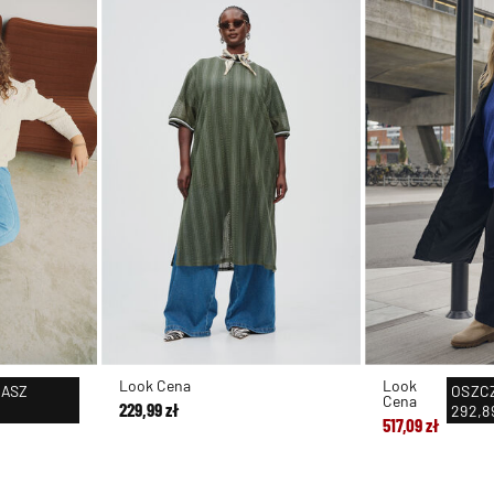
Look Cena
Look
ASZ
OSZC
Cena
229,99 zł
292,89
517,09 zł