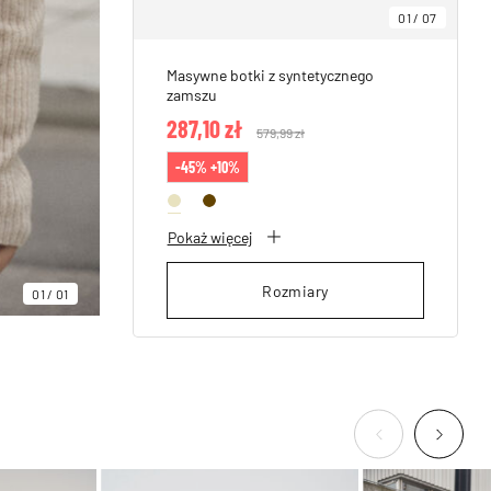
01
/
07
Masywne botki z syntetycznego
zamszu
287,10 zł
Price reduced from
579,99 zł
to
-45% +10%
Pokaż więcej
Rozmiary
01
/
01