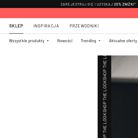
ZAREJESTRUJ SIĘ I UZYSKAJ
20% ZNIŻKI
*
SKLEP
INSPIRACJA
PRZEWODNIKI
Wszystkie produkty
Nowości
Trending
Aktualne oferty
SHOP THE LOOK
SHOP THE LOOK
SHOP THE LOOK