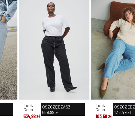
Look
Look
OSZCZĘDZASZ
OSZCZĘDZ
Cena
Cena
559,99 zł
126,49 zł
534,98 zł
103,50 zł