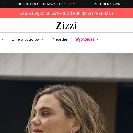
BEZPŁATNA
DOSTAWA OD 59 ZŁ *
30-DNI
NA ZWROT*
ZAOSZCZĘDŹ DO 50%+ 10% |
KUP NA WYPRZEDAŻY
Linie produktów
Preorder
Wyprzedaż