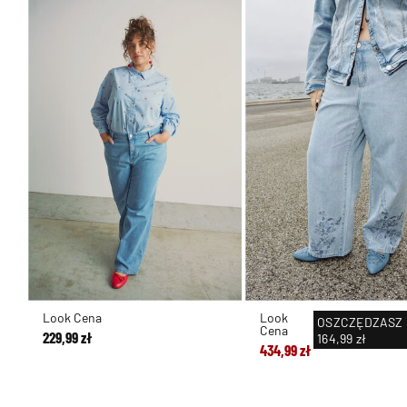
Look Cena
Look
OSZCZĘDZASZ
Cena
229,99 zł
164,99 zł
434,99 zł