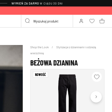
WYMIEŃ ZA DARMO
W CIĄGU 30 DNI
Shop the Look
Stylizacje z dzianinami i odzieżą
wierzchnią
BEŻOWA DZIANINA
NOWOŚĆ