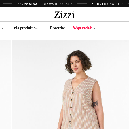
BEZPŁATNA
DOSTAWA OD 59 ZŁ *
30-DNI
NA ZWROT*
Linie produktów
Preorder
Wyprzedaż