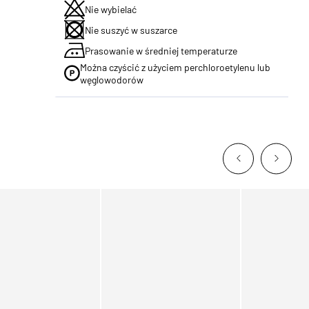
Nie wybielać
Nie suszyć w suszarce
Prasowanie w średniej temperaturze
Można czyścić z użyciem perchloroetylenu lub
węglowodorów