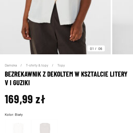
01
06
Damska
T-shirty & topy
Topy
BEZREKAWNIK Z DEKOLTEM W KSZTALCIE LITERY
V I GUZIKI
169,99 zł
Kolor:
Biały