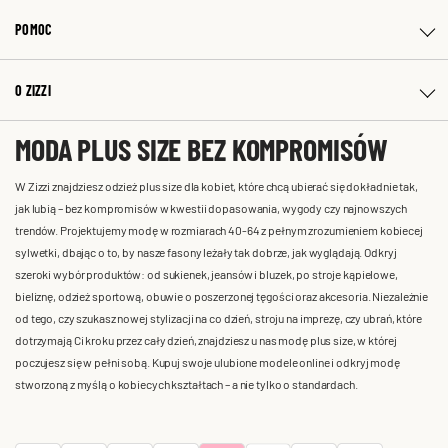
POMOC
O ZIZZI
MODA PLUS SIZE BEZ KOMPROMISÓW
W Zizzi znajdziesz odzież plus size dla kobiet, które chcą ubierać się dokładnie tak,
jak lubią – bez kompromisów w kwestii dopasowania, wygody czy najnowszych
trendów. Projektujemy modę w rozmiarach 40-64 z pełnym zrozumieniem kobiecej
sylwetki, dbając o to, by nasze fasony leżały tak dobrze, jak wyglądają. Odkryj
szeroki wybór produktów: od sukienek, jeansów i bluzek, po stroje kąpielowe,
bieliznę, odzież sportową, obuwie o poszerzonej tęgości oraz akcesoria. Niezależnie
od tego, czy szukasz nowej stylizacji na co dzień, stroju na imprezę, czy ubrań, które
dotrzymają Ci kroku przez cały dzień, znajdziesz u nas modę plus size, w której
poczujesz się w pełni sobą. Kupuj swoje ulubione modele online i odkryj modę
stworzoną z myślą o kobiecych kształtach – a nie tylko o standardach.