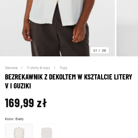
01
06
Damska
T-shirty & topy
Topy
BEZREKAWNIK Z DEKOLTEM W KSZTALCIE LITERY
V I GUZIKI
169,99 zł
Kolor:
Biały