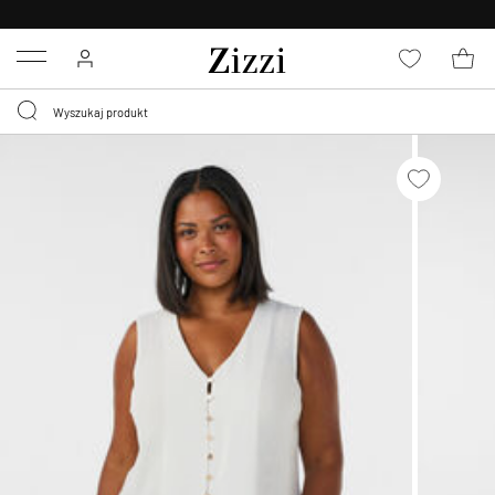
BEZPŁATNA
DOSTAWA OD 59 ZŁ *
Menu