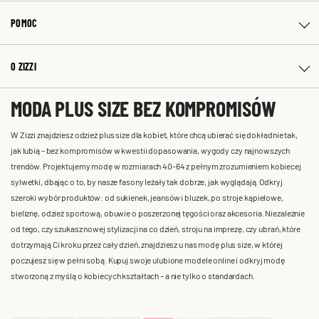
POMOC
O ZIZZI
MODA PLUS SIZE BEZ KOMPROMISÓW
W Zizzi znajdziesz odzież plus size dla kobiet, które chcą ubierać się dokładnie tak,
jak lubią – bez kompromisów w kwestii dopasowania, wygody czy najnowszych
trendów. Projektujemy modę w rozmiarach 40-64 z pełnym zrozumieniem kobiecej
sylwetki, dbając o to, by nasze fasony leżały tak dobrze, jak wyglądają. Odkryj
szeroki wybór produktów: od sukienek, jeansów i bluzek, po stroje kąpielowe,
bieliznę, odzież sportową, obuwie o poszerzonej tęgości oraz akcesoria. Niezależnie
od tego, czy szukasz nowej stylizacji na co dzień, stroju na imprezę, czy ubrań, które
dotrzymają Ci kroku przez cały dzień, znajdziesz u nas modę plus size, w której
poczujesz się w pełni sobą. Kupuj swoje ulubione modele online i odkryj modę
stworzoną z myślą o kobiecych kształtach – a nie tylko o standardach.