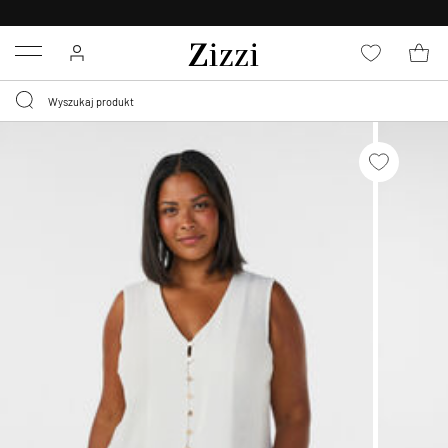
BEZPŁATNA
DOSTAWA OD 59 ZŁ *
Menu