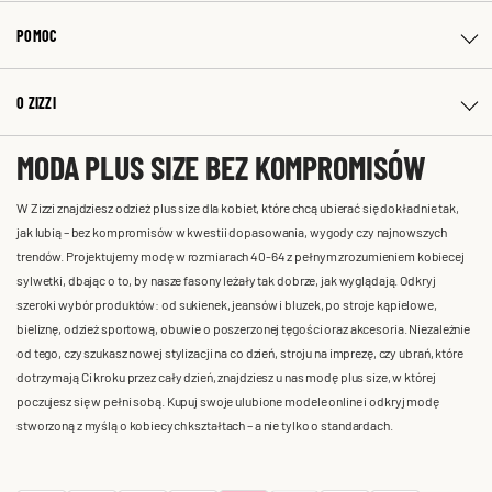
POMOC
O ZIZZI
MODA PLUS SIZE BEZ KOMPROMISÓW
W Zizzi znajdziesz odzież plus size dla kobiet, które chcą ubierać się dokładnie tak,
jak lubią – bez kompromisów w kwestii dopasowania, wygody czy najnowszych
trendów. Projektujemy modę w rozmiarach 40-64 z pełnym zrozumieniem kobiecej
sylwetki, dbając o to, by nasze fasony leżały tak dobrze, jak wyglądają. Odkryj
szeroki wybór produktów: od sukienek, jeansów i bluzek, po stroje kąpielowe,
bieliznę, odzież sportową, obuwie o poszerzonej tęgości oraz akcesoria. Niezależnie
od tego, czy szukasz nowej stylizacji na co dzień, stroju na imprezę, czy ubrań, które
dotrzymają Ci kroku przez cały dzień, znajdziesz u nas modę plus size, w której
poczujesz się w pełni sobą. Kupuj swoje ulubione modele online i odkryj modę
stworzoną z myślą o kobiecych kształtach – a nie tylko o standardach.