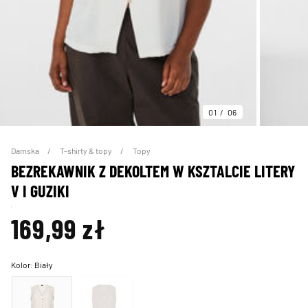
01
06
Damska
T-shirty & topy
Topy
BEZREKAWNIK Z DEKOLTEM W KSZTALCIE LITERY
V I GUZIKI
169,99 zł
Kolor:
Biały