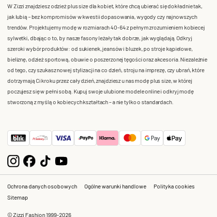
W Zizzi znajdziesz odzież plus size dla kobiet, które chcą ubierać się dokładnie tak,
jak lubią – bez kompromisów w kwestii dopasowania, wygody czy najnowszych
trendów. Projektujemy modę w rozmiarach 40-64 z pełnym zrozumieniem kobiecej
sylwetki, dbając o to, by nasze fasony leżały tak dobrze, jak wyglądają. Odkryj
szeroki wybór produktów: od sukienek, jeansów i bluzek, po stroje kąpielowe,
bieliznę, odzież sportową, obuwie o poszerzonej tęgości oraz akcesoria. Niezależnie
od tego, czy szukasz nowej stylizacji na co dzień, stroju na imprezę, czy ubrań, które
dotrzymają Ci kroku przez cały dzień, znajdziesz u nas modę plus size, w której
poczujesz się w pełni sobą. Kupuj swoje ulubione modele online i odkryj modę
stworzoną z myślą o kobiecych kształtach – a nie tylko o standardach.
Ochrona danych osobowych
Ogólne warunki handlowe
Polityka cookies
Sitemap
© Zizzi Fashion 1999-2026