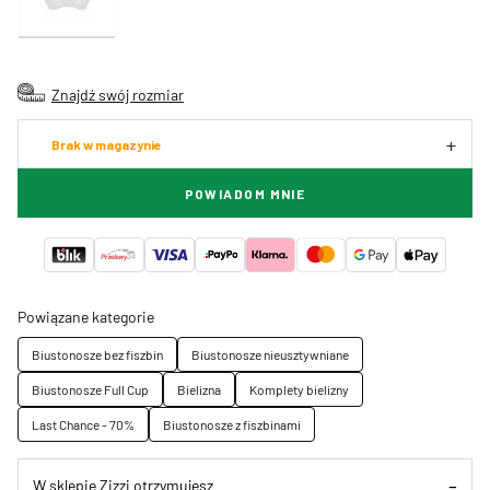
Znajdź swój rozmiar
Brak w magazynie
POWIADOM MNIE
Powiązane kategorie
Biustonosze bez fiszbin
Biustonosze nieusztywniane
Biustonosze Full Cup
Bielizna
Komplety bielizny
Last Chance - 70%
Biustonosze z fiszbinami
W sklepie Zizzi otrzymujesz