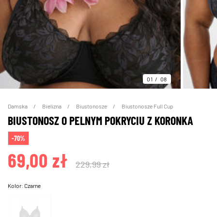
01
08
Damska
Bielizna
Biustonosze
Biustonosze Full Cup
BIUSTONOSZ O PELNYM POKRYCIU Z KORONKA
-70%
69,00 zł
229,99 zł
Kolor:
Czarne