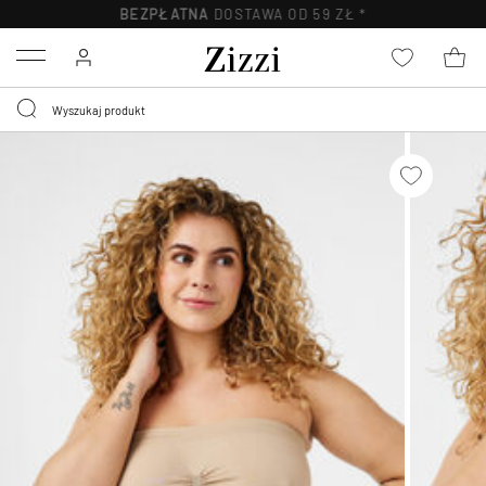
BEZPŁATNA
DOSTAWA OD 59 ZŁ *
Menu