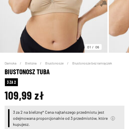
01
06
Damska
Bielizna
Biustonosze
Biustonosze bez ramiączek
BIUSTONOSZ TUBA
3 ZA 2
109,99 zł
3 za 2 na bieliznę* Cena najtańszego przedmiotu jest
odejmowana proporcjonalnie od 3 przedmiotów, które
kupujesz.