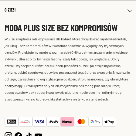
O ZIZZI
MODA PLUS SIZE BEZ KOMPROMISÓW
W Zizzi znajdziesz odzież plus size dla kobiet, które chcą ubierać się dokładnie tak,
jak lubią – bez kompromisów w kwestii dopasowania, wygody czy najnowszych
trendów. Projektujemy modę w rozmiarach 40-64 z pełnym zrozumieniem kobiecej
sylwetki, dbając o to, by nasze fasony leżały tak dobrze, jak wyglądają. Odkryj
szeroki wybór produktów: od sukienek, jeansów i bluzek, po stroje kąpielowe,
bieliznę, odzież sportową, obuwie o poszerzonej tęgości oraz akcesoria. Niezależnie
od tego, czy szukasz nowej stylizacji na co dzień, stroju na imprezę, czy ubrań, które
dotrzymają Ci kroku przez cały dzień, znajdziesz u nas modę plus size, w której
poczujesz się w pełni sobą. Kupuj swoje ulubione modele online i odkryj modę
stworzoną z myślą o kobiecych kształtach – a nie tylko o standardach.