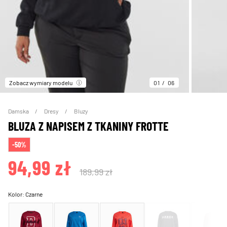
Zobacz wymiary modelu
01
06
Damska
Dresy
Bluzy
BLUZA Z NAPISEM Z TKANINY FROTTE
-50%
94,99 zł
189,99 zł
Kolor:
Czarne