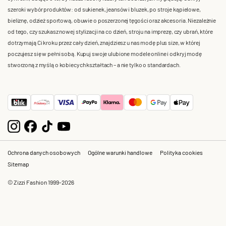
szeroki wybór produktów: od sukienek, jeansów i bluzek, po stroje kąpielowe,
bieliznę, odzież sportową, obuwie o poszerzonej tęgości oraz akcesoria. Niezależnie
od tego, czy szukasz nowej stylizacji na co dzień, stroju na imprezę, czy ubrań, które
dotrzymają Ci kroku przez cały dzień, znajdziesz u nas modę plus size, w której
poczujesz się w pełni sobą. Kupuj swoje ulubione modele online i odkryj modę
stworzoną z myślą o kobiecych kształtach – a nie tylko o standardach.
Ochrona danych osobowych
Ogólne warunki handlowe
Polityka cookies
Sitemap
© Zizzi Fashion 1999-2026