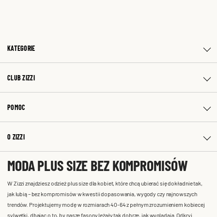
KATEGORIE
CLUB ZIZZI
POMOC
O ZIZZI
MODA PLUS SIZE BEZ KOMPROMISÓW
W Zizzi znajdziesz odzież plus size dla kobiet, które chcą ubierać się dokładnie tak,
jak lubią – bez kompromisów w kwestii dopasowania, wygody czy najnowszych
trendów. Projektujemy modę w rozmiarach 40-64 z pełnym zrozumieniem kobiecej
sylwetki, dbając o to, by nasze fasony leżały tak dobrze, jak wyglądają. Odkryj