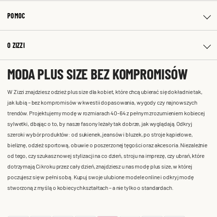
POMOC
O ZIZZI
MODA PLUS SIZE BEZ KOMPROMISÓW
W Zizzi znajdziesz odzież plus size dla kobiet, które chcą ubierać się dokładnie tak,
jak lubią – bez kompromisów w kwestii dopasowania, wygody czy najnowszych
trendów. Projektujemy modę w rozmiarach 40-64 z pełnym zrozumieniem kobiecej
sylwetki, dbając o to, by nasze fasony leżały tak dobrze, jak wyglądają. Odkryj
szeroki wybór produktów: od sukienek, jeansów i bluzek, po stroje kąpielowe,
bieliznę, odzież sportową, obuwie o poszerzonej tęgości oraz akcesoria. Niezależnie
od tego, czy szukasz nowej stylizacji na co dzień, stroju na imprezę, czy ubrań, które
dotrzymają Ci kroku przez cały dzień, znajdziesz u nas modę plus size, w której
poczujesz się w pełni sobą. Kupuj swoje ulubione modele online i odkryj modę
stworzoną z myślą o kobiecych kształtach – a nie tylko o standardach.