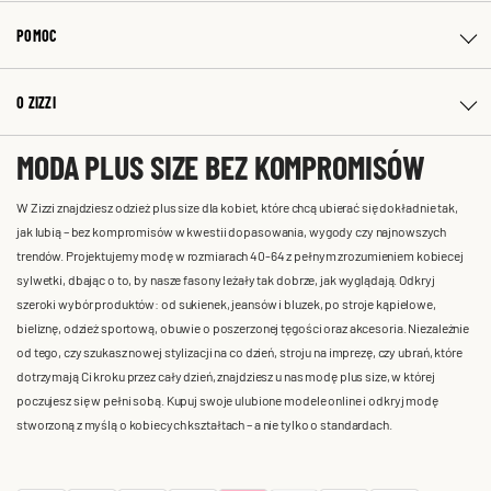
POMOC
O ZIZZI
MODA PLUS SIZE BEZ KOMPROMISÓW
W Zizzi znajdziesz odzież plus size dla kobiet, które chcą ubierać się dokładnie tak,
jak lubią – bez kompromisów w kwestii dopasowania, wygody czy najnowszych
trendów. Projektujemy modę w rozmiarach 40-64 z pełnym zrozumieniem kobiecej
sylwetki, dbając o to, by nasze fasony leżały tak dobrze, jak wyglądają. Odkryj
szeroki wybór produktów: od sukienek, jeansów i bluzek, po stroje kąpielowe,
bieliznę, odzież sportową, obuwie o poszerzonej tęgości oraz akcesoria. Niezależnie
od tego, czy szukasz nowej stylizacji na co dzień, stroju na imprezę, czy ubrań, które
dotrzymają Ci kroku przez cały dzień, znajdziesz u nas modę plus size, w której
poczujesz się w pełni sobą. Kupuj swoje ulubione modele online i odkryj modę
stworzoną z myślą o kobiecych kształtach – a nie tylko o standardach.