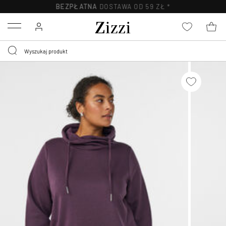
BEZPŁATNA
DOSTAWA OD 59 ZŁ *
Menu