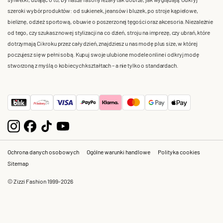
szeroki wybór produktów: od sukienek, jeansów i bluzek, po stroje kąpielowe,
bieliznę, odzież sportową, obuwie o poszerzonej tęgości oraz akcesoria. Niezależnie
od tego, czy szukasz nowej stylizacji na co dzień, stroju na imprezę, czy ubrań, które
dotrzymają Ci kroku przez cały dzień, znajdziesz u nas modę plus size, w której
poczujesz się w pełni sobą. Kupuj swoje ulubione modele online i odkryj modę
stworzoną z myślą o kobiecych kształtach – a nie tylko o standardach.
Ochrona danych osobowych
Ogólne warunki handlowe
Polityka cookies
Sitemap
© Zizzi Fashion 1999-2026