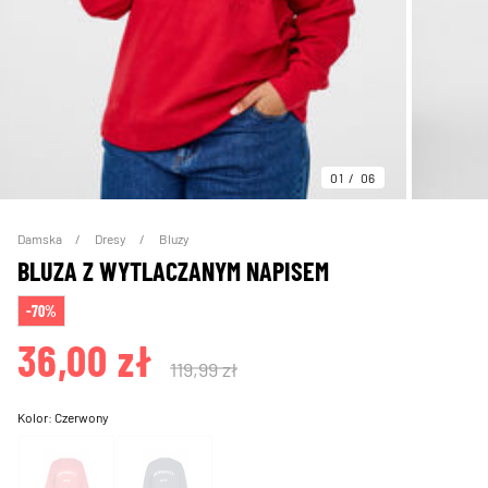
01
06
Damska
Dresy
Bluzy
BLUZA Z WYTLACZANYM NAPISEM
-70%
36,00 zł
119,99 zł
Kolor:
Czerwony