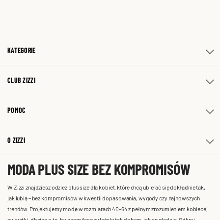
KATEGORIE
CLUB ZIZZI
POMOC
O ZIZZI
MODA PLUS SIZE BEZ KOMPROMISÓW
W Zizzi znajdziesz odzież plus size dla kobiet, które chcą ubierać się dokładnie tak,
jak lubią – bez kompromisów w kwestii dopasowania, wygody czy najnowszych
trendów. Projektujemy modę w rozmiarach 40-64 z pełnym zrozumieniem kobiecej
sylwetki, dbając o to, by nasze fasony leżały tak dobrze, jak wyglądają. Odkryj