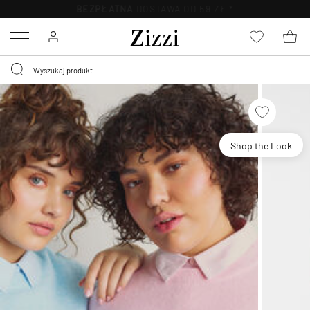
BEZPŁATNA
DOSTAWA OD 59 ZŁ *
Menu
Shop the Look