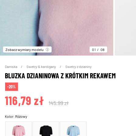
Zobacz wymiary modelu
01
08
Damska
Swetry & kardigany
Swetry z dzianiny
BLUZKA DZIANINOWA Z KRÓTKIM REKAWEM
-20%
116,79 zł
145,99 zł
Kolor:
Różowy