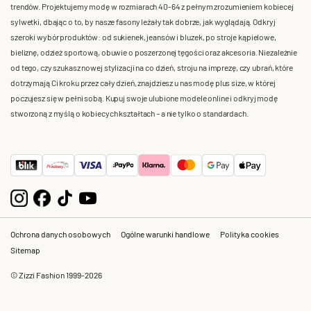
trendów. Projektujemy modę w rozmiarach 40-64 z pełnym zrozumieniem kobiecej
sylwetki, dbając o to, by nasze fasony leżały tak dobrze, jak wyglądają. Odkryj
szeroki wybór produktów: od sukienek, jeansów i bluzek, po stroje kąpielowe,
bieliznę, odzież sportową, obuwie o poszerzonej tęgości oraz akcesoria. Niezależnie
od tego, czy szukasz nowej stylizacji na co dzień, stroju na imprezę, czy ubrań, które
dotrzymają Ci kroku przez cały dzień, znajdziesz u nas modę plus size, w której
poczujesz się w pełni sobą. Kupuj swoje ulubione modele online i odkryj modę
stworzoną z myślą o kobiecych kształtach – a nie tylko o standardach.
Ochrona danych osobowych
Ogólne warunki handlowe
Polityka cookies
Sitemap
© Zizzi Fashion 1999-2026