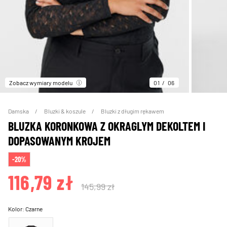
Zobacz wymiary modelu
01
06
Damska
Bluzki & koszule
Bluzki z długim rękawem
BLUZKA KORONKOWA Z OKRAGLYM DEKOLTEM I
DOPASOWANYM KROJEM
-20%
116,79 zł
145,99 zł
Kolor:
Czarne