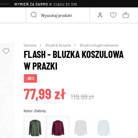
WYMIEŃ ZA DARMO
W CIĄGU 30 DNI
Damska
Bluzki & koszule
Bluzki z długim rękawem
FLASH - BLUZKA KOSZULOWA
W PRAZKI
-35%
77,99 zł
119,99 zł
Kolor:
Zielony