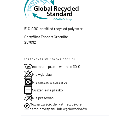
51% GRS-certified recycled polyester
Certyfikat Ecocert Greenlife
257092
INSTRUKCJE DOTYCZĄCE PRANIA:
normalne pranie w pralce 30°C
Nie wybielać
Nie suszyć w suszarce
Suszenie na płasko
Nie prasować
Można czyścić delikatnie z użyciem
perchloroetylenu lub węglowodorów