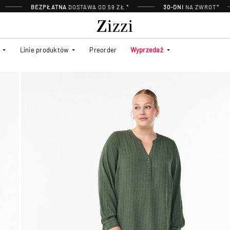
BEZPŁATNA
DOSTAWA OD 59 ZŁ *
30-DNI
NA ZWROT*
Linie produktów
Preorder
Wyprzedaż