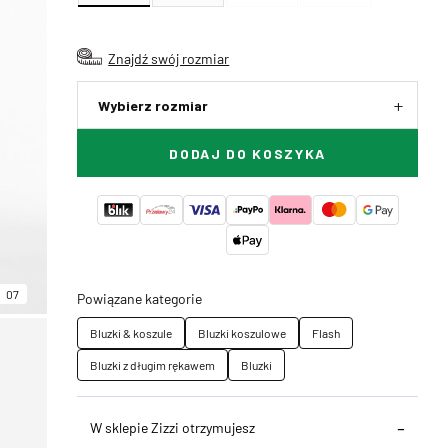
Znajdź swój rozmiar
Wybierz rozmiar
DODAJ DO KOSZYKA
07
Powiązane kategorie
Bluzki & koszule
Bluzki koszulowe
Flash
Bluzki z długim rękawem
Bluzki
W sklepie Zizzi otrzymujesz