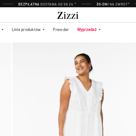
BEZPŁATNA
DOSTAWA OD 59 ZŁ *
30-DNI
NA ZWROT*
Linie produktów
Preorder
Wyprzedaż