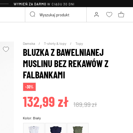
WYMIEŃ ZA DARMO
W CIĄGU 30 DNI
Damska
T-shirty & topy
Topy
BLUZKA Z BAWELNIANEJ
MUSLINU BEZ REKAWÓW Z
FALBANKAMI
-30%
132,99 zł
189,99 zł
Kolor:
Biały