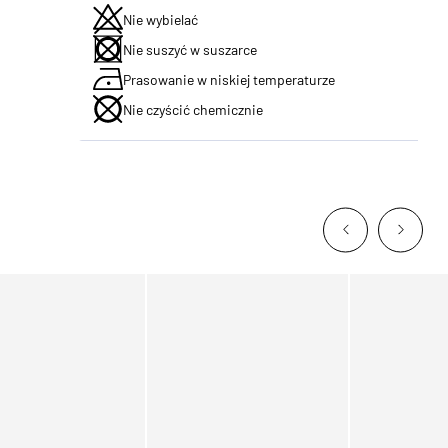
Nie wybielać
Nie suszyć w suszarce
Prasowanie w niskiej temperaturze
Nie czyścić chemicznie