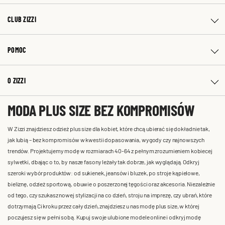
CLUB ZIZZI
POMOC
O ZIZZI
MODA PLUS SIZE BEZ KOMPROMISÓW
W Zizzi znajdziesz odzież plus size dla kobiet, które chcą ubierać się dokładnie tak,
jak lubią – bez kompromisów w kwestii dopasowania, wygody czy najnowszych
trendów. Projektujemy modę w rozmiarach 40-64 z pełnym zrozumieniem kobiecej
sylwetki, dbając o to, by nasze fasony leżały tak dobrze, jak wyglądają. Odkryj
szeroki wybór produktów: od sukienek, jeansów i bluzek, po stroje kąpielowe,
bieliznę, odzież sportową, obuwie o poszerzonej tęgości oraz akcesoria. Niezależnie
od tego, czy szukasz nowej stylizacji na co dzień, stroju na imprezę, czy ubrań, które
dotrzymają Ci kroku przez cały dzień, znajdziesz u nas modę plus size, w której
poczujesz się w pełni sobą. Kupuj swoje ulubione modele online i odkryj modę