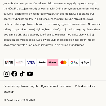
jak lubią – bez kompromisów w kwestii dopasowania, wygody czy najnowszych
trendów. Projektujemy modę w rozmiarach 40-64 z pełnym zrozumieniem kobiecej
sylwetki, dbając o to, by nasze fasony leżały tak dobrze, jak wyglądają. Odkryj
szeroki wybór produktów: od sukienek, jeansów i bluzek, po stroje kąpielowe,
bieliznę, odzież sportową, obuwie o poszerzonej tęgości oraz akcesoria. Niezależnie
od tego, czy szukasz nowej stylizacji na co dzień, stroju na imprezę, czy ubrań, które
dotrzymają Ci kroku przez cały dzień, znajdziesz u nas modę plus size, w której
poczujesz się w pełni sobą. Kupuj swoje ulubione modele online i odkryj modę
stworzoną z myślą o kobiecych kształtach – a nie tylko o standardach.
Ochrona danych osobowych
Ogólne warunki handlowe
Polityka cookies
Sitemap
© Zizzi Fashion 1999-2026