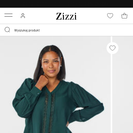
BEZPŁATNA
DOSTAWA OD 59 ZŁ *
Menu