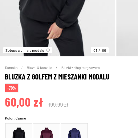
Zobacz wymiary modelu
01
06
Damska
Bluzki & koszule
Bluzki z długim rękawem
BLUZKA Z GOLFEM Z MIESZANKI MODALU
-70%
60,00 zł
199,99 zł
Kolor:
Czarne