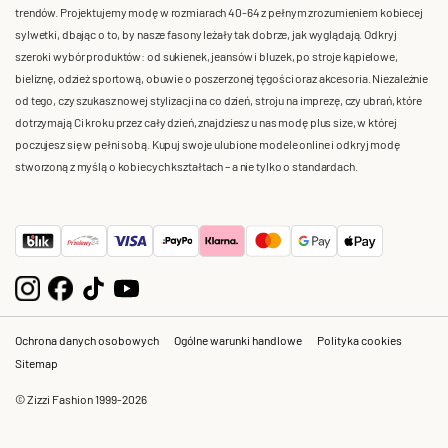
trendów. Projektujemy modę w rozmiarach 40-64 z pełnym zrozumieniem kobiecej
sylwetki, dbając o to, by nasze fasony leżały tak dobrze, jak wyglądają. Odkryj
szeroki wybór produktów: od sukienek, jeansów i bluzek, po stroje kąpielowe,
bieliznę, odzież sportową, obuwie o poszerzonej tęgości oraz akcesoria. Niezależnie
od tego, czy szukasz nowej stylizacji na co dzień, stroju na imprezę, czy ubrań, które
dotrzymają Ci kroku przez cały dzień, znajdziesz u nas modę plus size, w której
poczujesz się w pełni sobą. Kupuj swoje ulubione modele online i odkryj modę
stworzoną z myślą o kobiecych kształtach – a nie tylko o standardach.
Ochrona danych osobowych
Ogólne warunki handlowe
Polityka cookies
Sitemap
© Zizzi Fashion 1999-2026