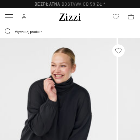
BEZPŁATNA
DOSTAWA OD 59 ZŁ *
Menu