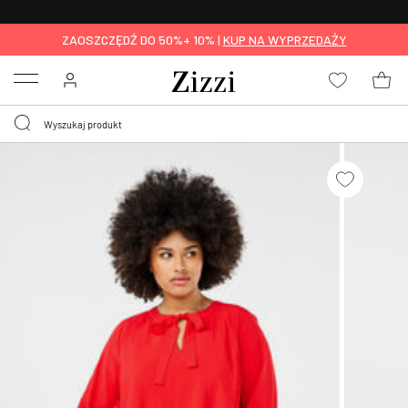
BEZPŁATNA
DOSTAWA OD 59 ZŁ *
ZAOSZCZĘDŹ DO 50%+ 10% |
KUP NA WYPRZEDAŻY
Menu