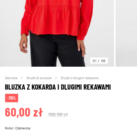
01
06
Damska
Bluzki & koszule
Bluzki z długim rękawem
BLUZKA Z KOKARDA I DLUGIMI REKAWAMI
-70%
60,00 zł
199,99 zł
Kolor:
Czerwony