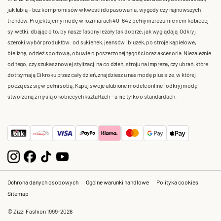
jak lubią – bez kompromisów w kwestii dopasowania, wygody czy najnowszych
trendów. Projektujemy modę w rozmiarach 40-64 z pełnym zrozumieniem kobiecej
sylwetki, dbając o to, by nasze fasony leżały tak dobrze, jak wyglądają. Odkryj
szeroki wybór produktów: od sukienek, jeansów i bluzek, po stroje kąpielowe,
bieliznę, odzież sportową, obuwie o poszerzonej tęgości oraz akcesoria. Niezależnie
od tego, czy szukasz nowej stylizacji na co dzień, stroju na imprezę, czy ubrań, które
dotrzymają Ci kroku przez cały dzień, znajdziesz u nas modę plus size, w której
poczujesz się w pełni sobą. Kupuj swoje ulubione modele online i odkryj modę
stworzoną z myślą o kobiecych kształtach – a nie tylko o standardach.
Ochrona danych osobowych
Ogólne warunki handlowe
Polityka cookies
Sitemap
© Zizzi Fashion 1999-2026