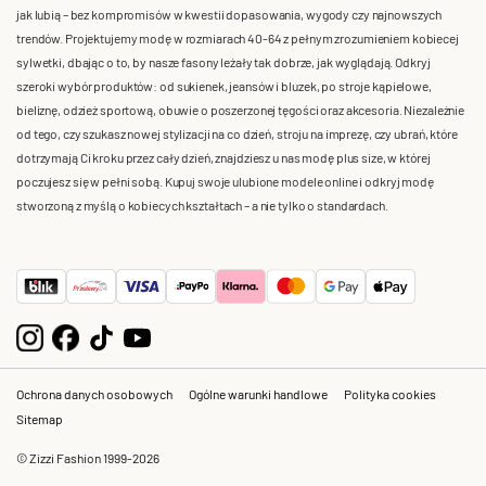
jak lubią – bez kompromisów w kwestii dopasowania, wygody czy najnowszych
trendów. Projektujemy modę w rozmiarach 40-64 z pełnym zrozumieniem kobiecej
sylwetki, dbając o to, by nasze fasony leżały tak dobrze, jak wyglądają. Odkryj
szeroki wybór produktów: od sukienek, jeansów i bluzek, po stroje kąpielowe,
bieliznę, odzież sportową, obuwie o poszerzonej tęgości oraz akcesoria. Niezależnie
od tego, czy szukasz nowej stylizacji na co dzień, stroju na imprezę, czy ubrań, które
dotrzymają Ci kroku przez cały dzień, znajdziesz u nas modę plus size, w której
poczujesz się w pełni sobą. Kupuj swoje ulubione modele online i odkryj modę
stworzoną z myślą o kobiecych kształtach – a nie tylko o standardach.
Ochrona danych osobowych
Ogólne warunki handlowe
Polityka cookies
Sitemap
© Zizzi Fashion 1999-2026