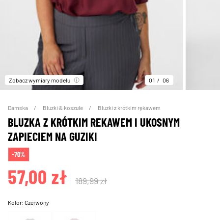
Zobacz wymiary modelu
01
06
Damska
Bluzki & koszule
Bluzki z krótkim rękawem
BLUZKA Z KRÓTKIM REKAWEM I UKOSNYM
ZAPIECIEM NA GUZIKI
-70%
57,00 zł
189,99 zł
Kolor:
Czerwony