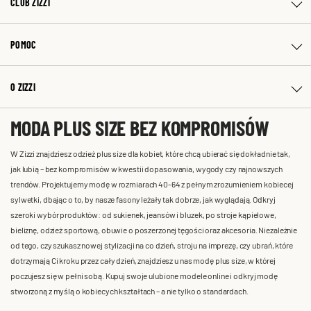
CLUB ZIZZI
POMOC
O ZIZZI
MODA PLUS SIZE BEZ KOMPROMISÓW
W Zizzi znajdziesz odzież plus size dla kobiet, które chcą ubierać się dokładnie tak,
jak lubią – bez kompromisów w kwestii dopasowania, wygody czy najnowszych
trendów. Projektujemy modę w rozmiarach 40-64 z pełnym zrozumieniem kobiecej
sylwetki, dbając o to, by nasze fasony leżały tak dobrze, jak wyglądają. Odkryj
szeroki wybór produktów: od sukienek, jeansów i bluzek, po stroje kąpielowe,
bieliznę, odzież sportową, obuwie o poszerzonej tęgości oraz akcesoria. Niezależnie
od tego, czy szukasz nowej stylizacji na co dzień, stroju na imprezę, czy ubrań, które
dotrzymają Ci kroku przez cały dzień, znajdziesz u nas modę plus size, w której
poczujesz się w pełni sobą. Kupuj swoje ulubione modele online i odkryj modę
stworzoną z myślą o kobiecych kształtach – a nie tylko o standardach.