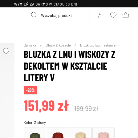
WYMIEŃ ZA DARMO
W CIĄGU 30 DNI
Damska
Bluzki & koszule
Bluzki z długim rękawem
BLUZKA Z LNU I WISKOZY Z
DEKOLTEM W KSZTALCIE
LITERY V
-20%
151,99 zł
189,99 zł
Kolor:
Zielony