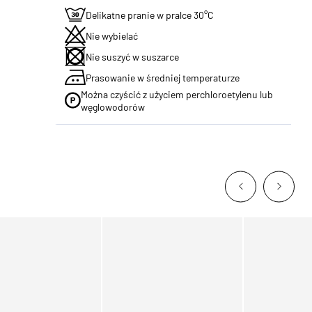
Delikatne pranie w pralce 30°C
Nie wybielać
Nie suszyć w suszarce
Prasowanie w średniej temperaturze
Można czyścić z użyciem perchloroetylenu lub
węglowodorów