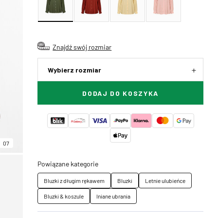
Znajdź swój rozmiar
Wybierz rozmiar
DODAJ DO KOSZYKA
07
Powiązane kategorie
Bluzki z długim rękawem
Bluzki
Letnie ulubieńce
Bluzki & koszule
lniane ubrania