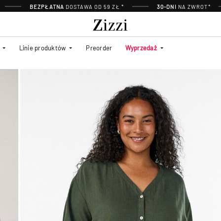
BEZPŁATNA
DOSTAWA OD 59 ZŁ *
30-DNI
NA ZWROT*
Linie produktów
Preorder
Wyprzedaż