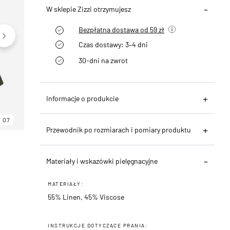
W sklepie Zizzi otrzymujesz
Bezpłatna dostawa od 59 zł
Czas dostawy: 3–4 dni
30-dni na zwrot
Informacje o produkcie
07
06
07
Przewodnik po rozmiarach i pomiary produktu
Materiały i wskazówki pielęgnacyjne
MATERIAŁY:
55% Linen, 45% Viscose
INSTRUKCJE DOTYCZĄCE PRANIA: