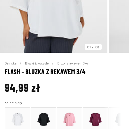
01
06
Damska
Bluzki & koszule
Bluzki z rękawem 3-4
FLASH - BLUZKA Z REKAWEM 3/4
94,99 zł
Kolor:
Biały