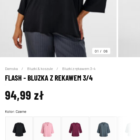
01
06
Damska
Bluzki & koszule
Bluzki z rękawem 3-4
FLASH - BLUZKA Z REKAWEM 3/4
94,99 zł
Kolor:
Czarne