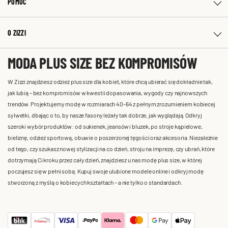
POMOC
O ZIZZI
MODA PLUS SIZE BEZ KOMPROMISÓW
W Zizzi znajdziesz odzież plus size dla kobiet, które chcą ubierać się dokładnie tak,
jak lubią – bez kompromisów w kwestii dopasowania, wygody czy najnowszych
trendów. Projektujemy modę w rozmiarach 40-64 z pełnym zrozumieniem kobiecej
sylwetki, dbając o to, by nasze fasony leżały tak dobrze, jak wyglądają. Odkryj
szeroki wybór produktów: od sukienek, jeansów i bluzek, po stroje kąpielowe,
bieliznę, odzież sportową, obuwie o poszerzonej tęgości oraz akcesoria. Niezależnie
od tego, czy szukasz nowej stylizacji na co dzień, stroju na imprezę, czy ubrań, które
dotrzymają Ci kroku przez cały dzień, znajdziesz u nas modę plus size, w której
poczujesz się w pełni sobą. Kupuj swoje ulubione modele online i odkryj modę
stworzoną z myślą o kobiecych kształtach – a nie tylko o standardach.