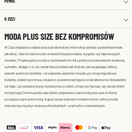
POMOC
O ZIZZI
MODA PLUS SIZE BEZ KOMPROMISÓW
W Zizzi znajdziesz odzież plus size dla kobiet, które chcą ubierać się dokładnie tak,
jak lubią – bez kompromisów w kwestii dopasowania, wygody czy najnowszych
trendów. Projektujemy modę w rozmiarach 40-64 z pełnym zrozumieniem kobiecej
sylwetki, dbając o to, by nasze fasony leżały tak dobrze, jak wyglądają. Odkryj
szeroki wybór produktów: od sukienek, jeansów i bluzek, po stroje kąpielowe,
bieliznę, odzież sportową, obuwie o poszerzonej tęgości oraz akcesoria. Niezależnie
od tego, czy szukasz nowej stylizacji na co dzień, stroju na imprezę, czy ubrań, które
dotrzymają Ci kroku przez cały dzień, znajdziesz u nas modę plus size, w której
poczujesz się w pełni sobą. Kupuj swoje ulubione modele online i odkryj modę
stworzoną z myślą o kobiecych kształtach – a nie tylko o standardach.