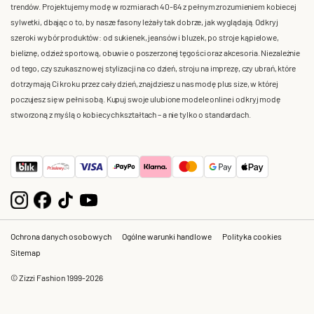
trendów. Projektujemy modę w rozmiarach 40-64 z pełnym zrozumieniem kobiecej
sylwetki, dbając o to, by nasze fasony leżały tak dobrze, jak wyglądają. Odkryj
szeroki wybór produktów: od sukienek, jeansów i bluzek, po stroje kąpielowe,
bieliznę, odzież sportową, obuwie o poszerzonej tęgości oraz akcesoria. Niezależnie
od tego, czy szukasz nowej stylizacji na co dzień, stroju na imprezę, czy ubrań, które
dotrzymają Ci kroku przez cały dzień, znajdziesz u nas modę plus size, w której
poczujesz się w pełni sobą. Kupuj swoje ulubione modele online i odkryj modę
stworzoną z myślą o kobiecych kształtach – a nie tylko o standardach.
Ochrona danych osobowych
Ogólne warunki handlowe
Polityka cookies
Sitemap
© Zizzi Fashion 1999-2026