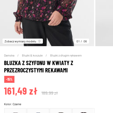
Zobacz wymiary modelu
01
06
Damska
Bluzki & koszule
Bluzki z długim rękawem
BLUZKA Z SZYFONU W KWIATY Z
PRZEZROCZYSTYMI REKAWAMI
-15%
161,49 zł
189,99 zł
Kolor:
Czarne