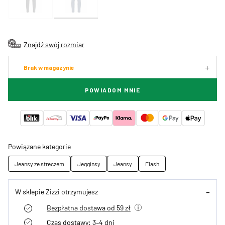
Znajdź swój rozmiar
Brak w magazynie
POWIADOM MNIE
Powiązane kategorie
Jeansy ze streczem
Jegginsy
Jeansy
Flash
W sklepie Zizzi otrzymujesz
Bezpłatna dostawa od 59 zł
Czas dostawy: 3–4 dni