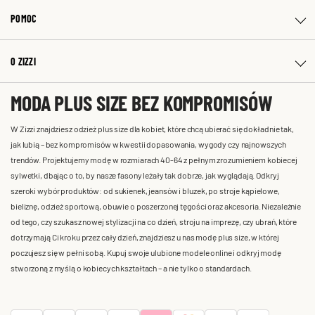
POMOC
O ZIZZI
MODA PLUS SIZE BEZ KOMPROMISÓW
W Zizzi znajdziesz odzież plus size dla kobiet, które chcą ubierać się dokładnie tak,
jak lubią – bez kompromisów w kwestii dopasowania, wygody czy najnowszych
trendów. Projektujemy modę w rozmiarach 40-64 z pełnym zrozumieniem kobiecej
sylwetki, dbając o to, by nasze fasony leżały tak dobrze, jak wyglądają. Odkryj
szeroki wybór produktów: od sukienek, jeansów i bluzek, po stroje kąpielowe,
bieliznę, odzież sportową, obuwie o poszerzonej tęgości oraz akcesoria. Niezależnie
od tego, czy szukasz nowej stylizacji na co dzień, stroju na imprezę, czy ubrań, które
dotrzymają Ci kroku przez cały dzień, znajdziesz u nas modę plus size, w której
poczujesz się w pełni sobą. Kupuj swoje ulubione modele online i odkryj modę
stworzoną z myślą o kobiecych kształtach – a nie tylko o standardach.