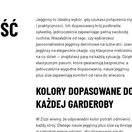
Jegginsy to idealny wybór, gdy szukasz połączenia sty
ŚĆ
i praktyczności. Ich dopasowany krój podkreśla
sylwetkę, jednocześnie zapewniając pełną swobodę
ruchów. Niezależnie od tego, czy wybierzesz
jasnoniebieskie jegginsy denimowe na luźne dni, czar
jegginsy na eleganckie okazje, czy klasyczne niebieski
na co dzień — znajdziesz parę na każdą sytuację. Dzięk
elastycznym pasom, które gwarantują bezpieczne, a
jednocześnie wygodne dopasowanie, nasze jegginsy
plus size zapewniają komfort od rana do wieczora.
KOLORY DOPASOWANE D
KAŻDEJ GARDEROBY
W Zizzi wiemy, że odpowiedni kolor potrafi odmienić
każdy strój. Dlatego nasze jegginsy plus size są dostę
w szerokiej gamie odcieni, aby dopasować się do