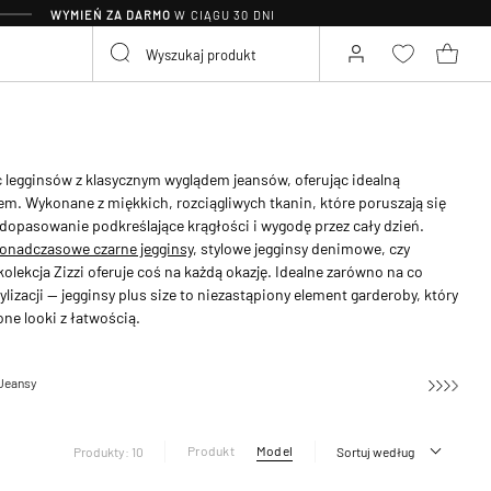
WYMIEŃ ZA DARMO
W CIĄGU 30 DNI
ć legginsów z klasycznym wyglądem jeansów, oferując idealną
. Wykonane z miękkich, rozciągliwych tkanin, które poruszają się
dopasowanie podkreślające krągłości i wygodę przez cały dzień.
onadczasowe czarne jegginsy
, stylowe jegginsy denimowe, czy
olekcja Zizzi oferuje coś na każdą okazję. Idealne zarówno na co
tylizacji — jegginsy plus size to niezastąpiony element garderoby, który
e looki z łatwością.
Jeansy
Jegginsy
Produkt
Model
Produkty: 10
Sortuj według