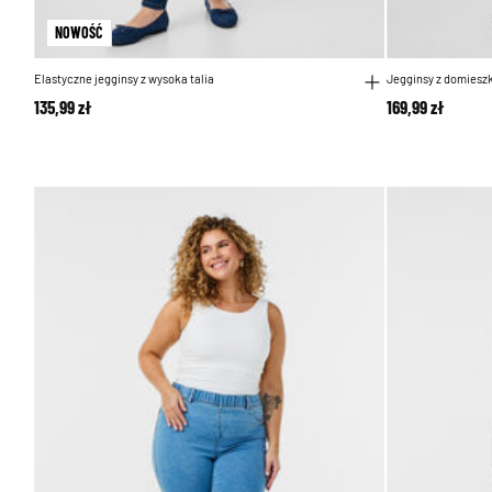
NOWOŚĆ
Elastyczne jegginsy z wysoka talia
Jegginsy z domiesz
135,99 zł
169,99 zł