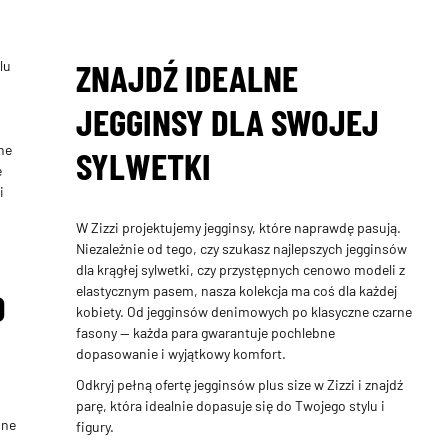
ZNAJDŹ IDEALNE
lu
JEGGINSY DLA SWOJEJ
ne
SYLWETKI
e
i
W Zizzi projektujemy jegginsy, które naprawdę pasują.
Niezależnie od tego, czy szukasz najlepszych jegginsów
dla krągłej sylwetki, czy przystępnych cenowo modeli z
elastycznym pasem, nasza kolekcja ma coś dla każdej
O
kobiety. Od jegginsów denimowych po klasyczne czarne
fasony — każda para gwarantuje pochlebne
dopasowanie i wyjątkowy komfort.
Odkryj pełną ofertę jegginsów plus size w Zizzi i znajdź
parę, która idealnie dopasuje się do Twojego stylu i
pne
figury.