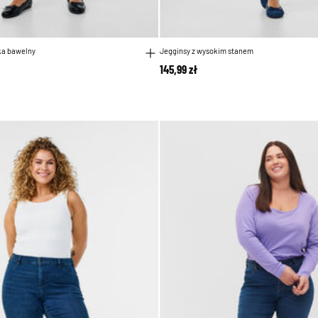
ka bawelny
Jegginsy z wysokim stanem
145,99 zł