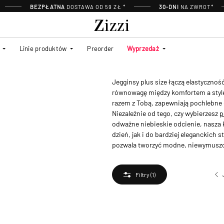
BEZPŁATNA
DOSTAWA OD 59 ZŁ *
30-DNI
NA ZWROT*
Linie produktów
Preorder
Wyprzedaż
Jegginsy plus size łączą elastycznoś
równowagę między komfortem a stylem
razem z Tobą, zapewniają pochlebne 
Niezależnie od tego, czy wybierzesz
p
odważne niebieskie odcienie, nasza k
dzień, jak i do bardziej eleganckich s
pozwala tworzyć modne, niewymuszon
Filtry
(1)