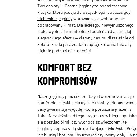
Twojego stylu. Czarne jegginsy to ponadczasowa
klasyka, która pasuje do wszystkiego, podczas gdy
niebieskie jegginsy
wprowadzają swobodny, ale
dopracowany klimat. Dla lekkiego, niewymuszonego
looku wybierz jasnoniebieski odcień, a dla bardziej
eleganckiego efektu — ciemny denim. Niezależnie od
koloru, każda para została zaprojektowana tak, aby
pięknie podkreślać krągłości.
KOMFORT BEZ
KOMPROMISÓW
Nasze jegginsy plus size zostały stworzone z myślą o
komforcie. Miękkie, elastyczne tkaniny i dopasowane
pasy gwarantują wygodę, która porusza się razem z
Tobą. Niezależnie od tego, czy jesteś w biegu, spotyka
się z przyjaciółmi, czy wychodzisz wieczorem, te
jegginsy dopasowują się do Twojego stylu życia. Połą
je z bluzką i botkami, by uzyskać szykowny look, lub n